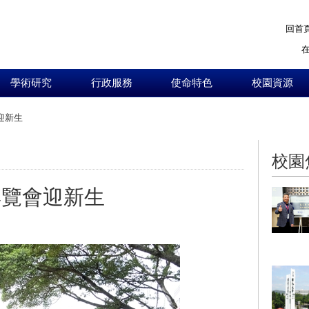
回首
學術研究
行政服務
使命特色
校園資源
迎新生
:::
校園
博覽會迎新生