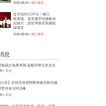
2026-08-05 •
輔仁教育
從帛琉到COP31！輔大、
歐萊德、遠見攜手拍攝氣候
紀錄片，讓世界聽見島國前
線聲音
2026-08-04 •
輔仁教育
消息
度颱風白海豚來襲,提醒同學注意安全
06 •
其他
機公告】全校共休期間教務處自動化服
將暫停各項申請⛔
06 •
其他