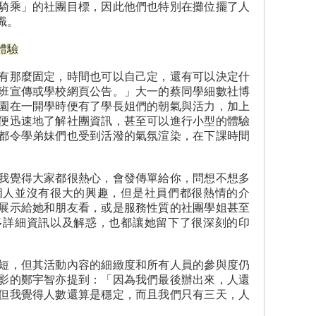
騎乘」的社團目標，因此他們也特別在攤位擺了人
識。
體驗
有那麼固定，時間也可以自己定，還有可以決定什
班宣傳或學校網頁公告。」大一的蔡同學細數社博
園在一開學時便有了學長姐們的朝氣與活力，加上
便迅速地了解社團資訊，甚至可以進行小型的體驗
都令學弟妹們也受到活潑的氣氛渲染，在下課時間
我覺得大家都很熱心，會發傳單給你，問想不想多
個人並沒有很大的興趣，但是社員們都很熱情的介
展示給她和朋友看，或是服務性質的社團學姐甚至
多詳細資訊以及解惑，也都讓她留下了很深刻的印
短，但其活動內容的細緻度和所有人員的參與度仍
影的鄭宇智亦提到：「因為我們最後辦出來，人還
但我覺得人數還算是穩定，而且我們只有三天，人