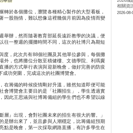
功舉辦
202
相關資
輾轉於各個攤位，瀏覽各種精心製作的大型看板，
2026-08-
著一股熱情，難以想像這裡幾個月前因為疫情而變
週舉辦，然而隨著教育部延長遠距教學的決議，便
以往一整週的擺攤時間不同，這次的社博只為期短
與度，此次共有88個社團及其他單位參與，每個攤
場外，也將攤位分散至積健樓、文德學院、利瑪竇
直播的方式舉行表演與迎新晚會，做好完善的防疫
下成功突圍，完成這次的社團博覽會。
，在籌備的時候疫情剛好升溫，雖然知道即便可能
社會博覽會主要目的是「社團招生」，學生透過實
，因此王思涵與社博籌備組的學生們也不希望以線
斷層』出現，會對社團未來的招生有很大的響。」
的是辦出來了，並且參與人潮穩定，比籌備組預期
亮點是晚會，第一次採取網路直播，有許多學生在