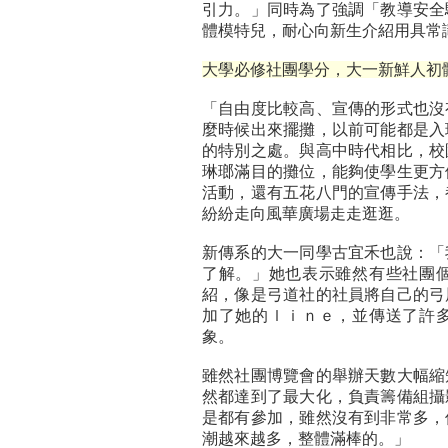
引力。」同時為了強調「教導安全
體模特兒，耐心向新生介紹用具常
大學必修社團學分，大一新鮮人初
「
自由度比較高、宣傳的形式也沒
麼時候出來擺攤，以前可能都是入
的特別之處。與高中時代相比，校
琳瑯滿目的攤位，能夠使學生更方
活動，還有五花八門的宣傳手法，
紛紛走向風華廣場走走逛逛。
新傳系的大一同學古宜禾也說：「
了解。」她也表示雖然有些社團
紹，像是弓道社的社員將自己的弓
加了她的ｌｉｎｅ，並傳送了許
象。
雖然社團博覽會的舉辦天數大幅縮
然都達到了最大化，負責籌備組攝
是都有參加，雖然沒有到非常多，
潮越來越多，整體滿棒的。」