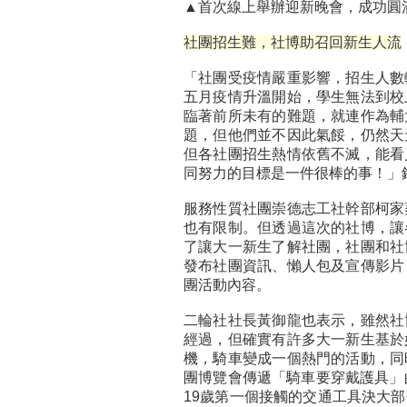
▲首次線上舉辦迎新晚會，成功圓
社團招生難，社博助召回新生人流
「社團受疫情嚴重影響，招生人數
五月疫情升溫開始，學生無法到校
臨著前所未有的難題，就連作為輔
題，但他們並不因此氣餒，仍然天
但各社團招生熱情依舊不滅，能看
同努力的目標是一件很棒的事！」
服務性質社團崇德志工社幹部柯家
也有限制。但透過這次的社博，讓
了讓大一新生了解社團，社團和社
發布社團資訊、懶人包及宣傳影片
團活動內容。
二輪社社長黃御龍也表示，雖然社
經過，但確實有許多大一新生基於
機，騎車變成一個熱門的活動，同
團博覽會傳遞「騎車要穿戴護具」
19歲第一個接觸的交通工具決大