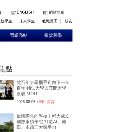
:::
頁
ENGLISH
網站地圖
在校學生
未來學生
教職員工
校友
閃耀亮點
捐款興學
焦點
雙百年大學攜手迎向下一個
百年 輔仁大學與宜蘭大學
簽署 MOU
2026-08-05 •
輔仁教育
最國際化的學校！輔大成立
國際永續學院 打造AI、國
際、永續三大競爭力