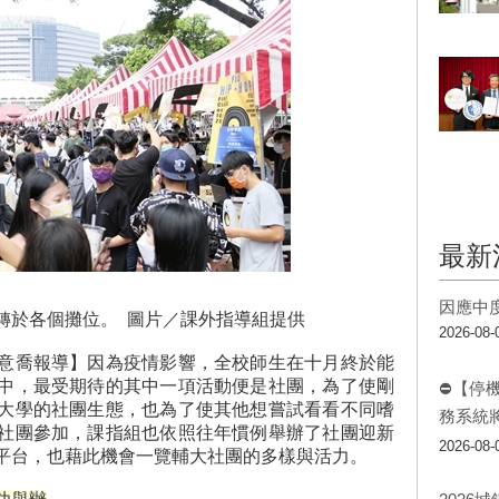
最新
因應中
轉於各個攤位。 圖片／課外指導組提供
2026-08-
意喬報導】因為疫情影響，全校師生在十月終於能
中，最受期待的其中一項活動便是社團，為了使剛
⛔【停
大學的社團生態，也為了使其他想嘗試看看不同嗜
務系統
社團參加，課指組也依照往年慣例舉辦了社團迎新
2026-08-
平台，也藉此機會一覽輔大社團的多樣與活力。