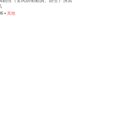
6城鎮韌性（全民防衛動員、防空）演習
訊
06 •
其他