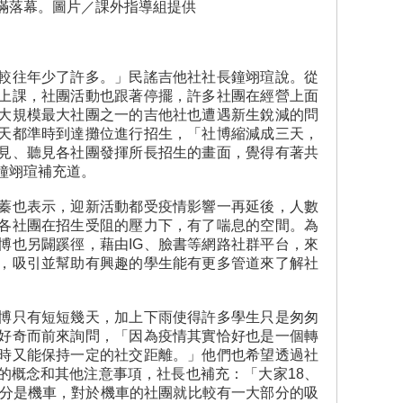
滿落幕。圖片／課外指導組提供
較往年少了許多。」民謠吉他社社長鐘翊瑄說。從
上課，社團活動也跟著停擺，許多社團在經營上面
大規模最大社團之一的吉他社也遭遇新生銳減的問
天都準時到達攤位進行招生，「社博縮減成三天，
見、聽見各社團發揮所長招生的畫面，覺得有著共
鐘翊瑄補充道。
蓁也表示，迎新活動都受疫情影響一再延後，人數
各社團在招生受阻的壓力下，有了喘息的空間。為
博也另闢蹊徑，藉由IG、臉書等網路社群平台，來
，吸引並幫助有興趣的學生能有更多管道來了解社
博只有短短幾天，加上下雨使得許多學生只是匆匆
好奇而前來詢問，「因為疫情其實恰好也是一個轉
時又能保持一定的社交距離。」他們也希望透過社
的概念和其他注意事項，社長也補充：「大家18、
部分是機車，對於機車的社團就比較有一大部分的吸