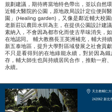
規劃建議，期待將當地特色帶出，並以自然
近輔大醫院的公園，原地政局設計定位便與
園」(Healing garden)，又像是鄰近輔
老新莊以農田水圳為主，在提供公園設計建
素納入，不會因為都市化而使古早味消失，
在地認同。 輔大教務長王英洲補充，輔大持續
新五泰地區，提升大學對區域發展之社會貢
不只是看得到的在地綠能永續，對於因為鐵
存，輔大師生也與持續居民合作，推動一府
永續。
天主教輔仁大
242062 新