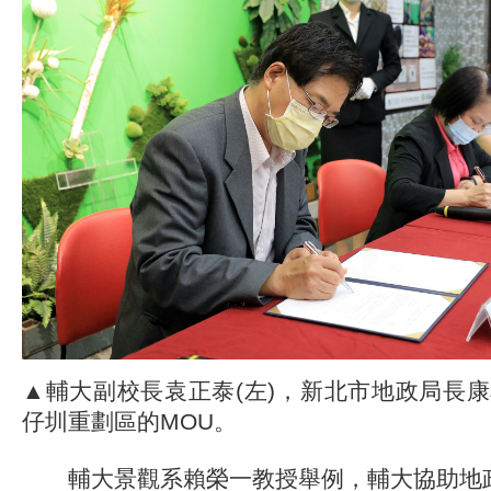
▲輔大副校長袁正泰(左)，新北市地政局長
仔圳重劃區的MOU。
輔大景觀系賴榮一教授舉例，輔大協助地政