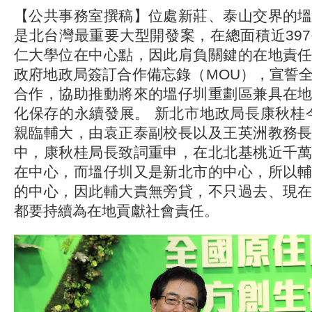
【公共事務室撰稿】位處新莊、泰山交界的
是北台灣最重要大型開發案，在總面積近39
仁大學位在中心點，因此肩負關鍵的在地責
政府地政局簽訂合作備忘錄（MOU），宣誓
合作，協助推動將來的塭仔圳重劃區兼具在
化保存的永續發展。 新北市地政局長康秋桂今(
親臨輔大，由袁正泰副校長以及王英洲教務
中，康秋桂局長致詞重申，在北北基桃近千
在中心，而塭仔圳又是新北市的中心，所以
的中心，因此輔大責無旁貸，不只過去、現
都要持續為在地貢獻社會責任。