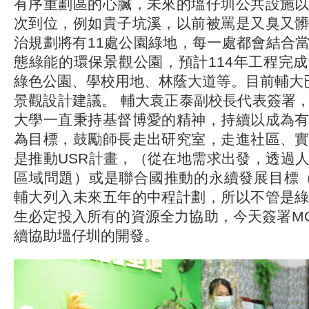
有序重劃區的心臟，未來的塭仔圳公共設施
次到位，例如貴子坑溪，以前被罵是又臭又
治規劃將有11處公園綠地，每一處都會結合
態綠能的環保景觀公園，預計114年工程完
綠色公園、學校用地、林蔭大道等。目前輔大
景觀設計建議。 輔大袁正泰副校長代表簽署
大學一直秉持基督博愛的精神，持續以成為
為目標，鼓勵師長走出研究室，走進社區、
是推動USR計畫，（從在地需求出發，透過
區域問題）或是聯合國推動的永續發展目標（
輔大列入未來五年的中程計劃，所以不管是
生必定投入所有的資源全力協助，今天簽署M
續協助塭仔圳的開發。