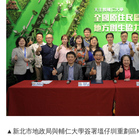
▲新北市地政局與輔仁大學簽署塭仔圳重劃區