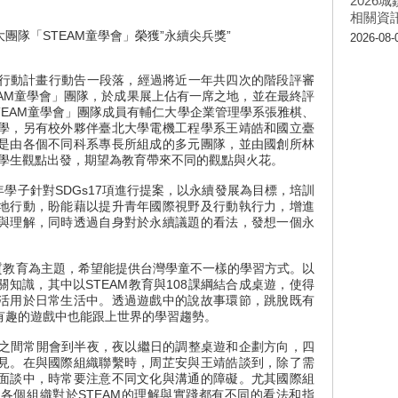
202
相關資
，輔大團隊「STEAM童學會」榮獲”永續尖兵獎”
2026-08-
飛全球行動計畫行動告一段落，經過將近一年共四次的階段評審
EAM童學會」團隊，於成果展上佔有一席之地，並在最終評
STEAM童學會」團隊成員有輔仁大學企業管理學系張雅棋、
學，另有校外夥伴臺北大學電機工程學系王靖皓和國立臺
是由各個不同科系專長所組成的多元團隊，並由國創所林
以學生觀點出發，期望為教育帶來不同的觀點與火花。
學子針對SDGs17項進行提案，以永續發展為目標，培訓
地行動，盼能藉以提升青年國際視野及行動執行力，增進
與理解，同時透過自身對於永續議題的看法，發想一個永
4優質教育為主題，希望能提供台灣學童不一樣的學習方式。以
知識，其中以STEAM教育與108課綱結合成桌遊，使得
活用於日常生活中。透過遊戲中的說故事環節，跳脫既有
有趣的遊戲中也能跟上世界的學習趨勢。
間常開會到半夜，夜以繼日的調整桌遊和企劃方向，四
見。在與國際組織聯繫時，周芷安與王靖皓談到，除了需
面談中，時常要注意不同文化與溝通的障礙。尤其國際組
各個組織對於STEAM的理解與實踐都有不同的看法和指