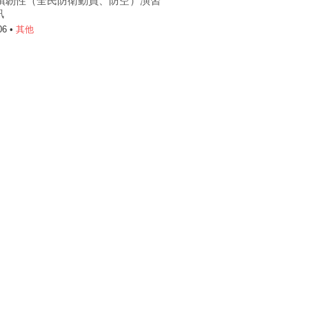
6城鎮韌性（全民防衛動員、防空）演習
訊
06 •
其他