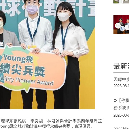
最新
因應中
2026-08-
⛔【停
務系統
2026-08-
管理學系張雅棋、李奕頡、林君翰與會計學系四年級周芷
年Young飛全球行動計畫中獲得永續尖兵獎，表現優異。