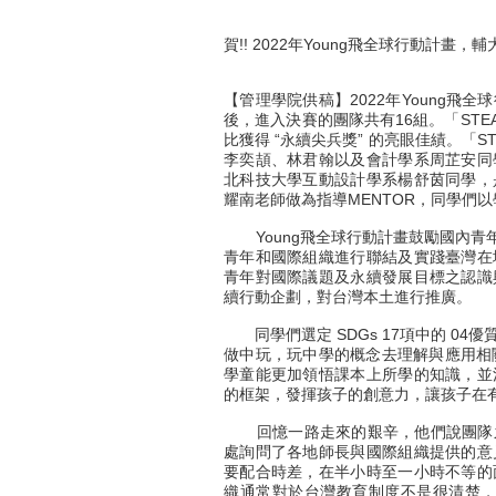
賀!! 2022年Young飛全球行動計畫
【管理學院供稿】2022年Young
後，進入決賽的團隊共有16組。「ST
比獲得 “永續尖兵獎” 的亮眼佳績。「
李奕頡、林君翰以及會計學系周芷安同
北科技大學互動設計學系楊舒茵同學，
耀南老師做為指導MENTOR，同學們
Young飛全球行動計畫鼓勵國內青年
青年和國際組織進行聯結及實踐臺灣在
青年對國際議題及永續發展目標之認識
續行動企劃，對台灣本土進行推廣。
同學們選定 SDGs 17項中的 0
做中玩，玩中學的概念去理解與應用相關
學童能更加領悟課本上所學的知識，並
的框架，發揮孩子的創意力，讓孩子在
回憶一路走來的艱辛，他們說團隊之
處詢問了各地師長與國際組織提供的意
要配合時差，在半小時至一小時不等的
織通常對於台灣教育制度不是很清楚，