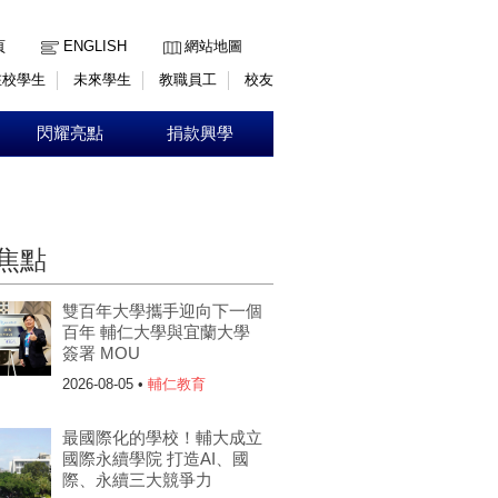
:::
頁
ENGLISH
網站地圖
在校學生
未來學生
教職員工
校友
閃耀亮點
捐款興學
焦點
雙百年大學攜手迎向下一個
百年 輔仁大學與宜蘭大學
簽署 MOU
2026-08-05 •
輔仁教育
最國際化的學校！輔大成立
國際永續學院 打造AI、國
際、永續三大競爭力