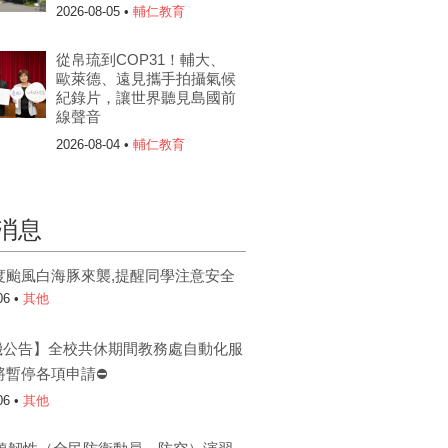
2026-08-05 •
輔仁教育
從帛琉到COP31！輔大、
歐萊德、遠見攜手拍攝氣候
紀錄片，讓世界聽見島國前
線聲音
2026-08-04 •
輔仁教育
消息
度颱風白海豚來襲,提醒同學注意安全
06 •
其他
機公告】全校共休期間教務處自動化服
將暫停各項申請⛔
06 •
其他