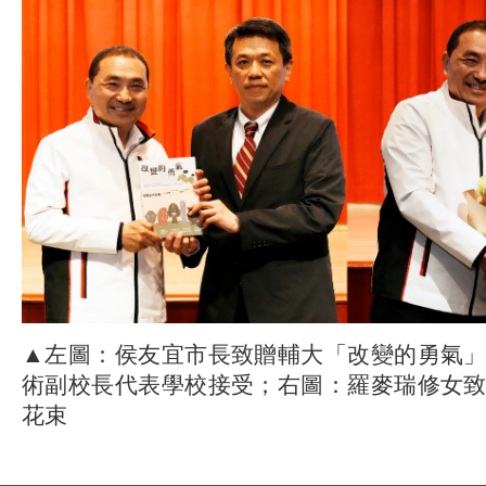
▲左圖：侯友宜市長致贈輔大「改變的勇氣
術副校長代表學校接受；右圖：羅麥瑞修女
花束