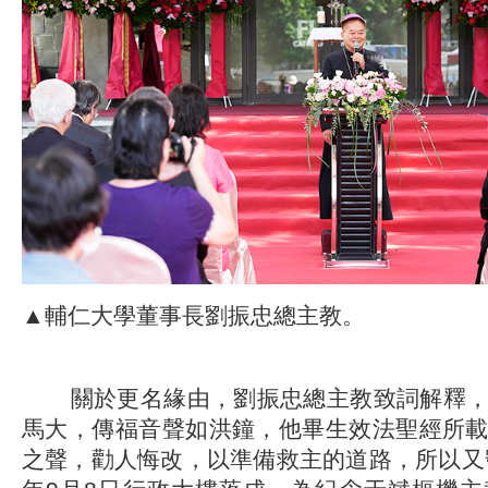
▲輔仁大學董事長劉振忠總主教。
關於更名緣由，劉振忠總主教致詞解釋，
馬大，傳福音聲如洪鐘，他畢生效法聖經所
之聲，勸人悔改，以準備救主的道路，所以又號