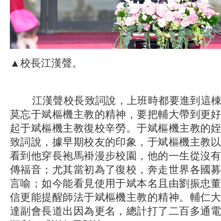
▲校長江漢聲。
江漢聲校長致詞說，上班時都要進到這棟
莫忘于斌樞機主教的精神，要把輔大帶到更
起于斌樞機主教復校辛勞。于斌樞機主教的
致詞說，據早期校友的印象，于斌樞機主教
看到他穿長袍馬褂漫步校園，他的一生從沒
傳福音；尤其當初為了復校，奔走世界各國
言喻；如今能看見使用于斌本名且由劉振忠
信更能提醒師法于斌樞機主教的精神。輔仁
達副會長道出因為更名，總計打了二百多通