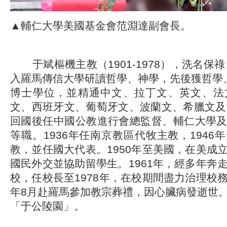
▲輔仁大學美國基金會范淵達副會長。
于斌樞機主教（1901-1978），洗名保祿
入羅馬傳信大學研讀哲學、神學，先後獲哲學
博士學位，並精通中文、拉丁文、英文、法
文、西班牙文、葡萄牙文、波蘭文、希臘文及
回國後任中國公教進行會總監督、輔仁大學
等職。1936年任南京教區代牧主教，1946
教，並任國大代表。1950年至美國，在美成
國民外交並協助留學生。1961年，經多年奔
校，任校長至1978年，在校期間盡力治理校
年8月赴羅馬參加教宗葬禮，因心臟病發逝世
「于公陵園」。