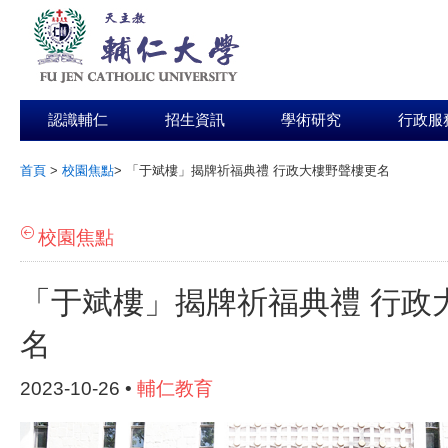
認識輔仁
招生資訊
學術研究
行政服
首頁
>
校園焦點
>
「于斌樓」揭牌祈福典禮 行政大樓野聲樓更名
:::
校園焦點
「于斌樓」揭牌祈福典禮 行政
名
2023-10-26 •
輔仁教育