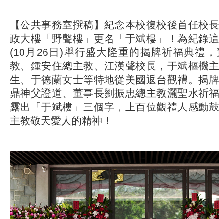
【公共事務室撰稿】紀念本校復校後首任校
政大樓「野聲樓」更名「于斌樓」！為紀錄
(10月26日)舉行盛大隆重的揭牌祈福典禮
教、鍾安住總主教、江漢聲校長，于斌樞機
生、于德蘭女士等特地從美國返台觀禮。揭
鼎神父證道、董事長劉振忠總主教灑聖水祈
露出「于斌樓」三個字，上百位觀禮人感動
主教敬天愛人的精神！