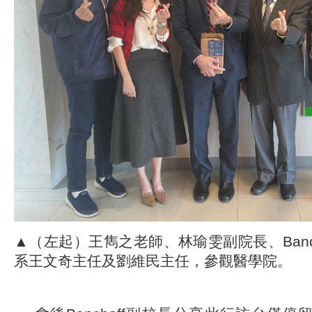
▲（左起）王雋之老師、林瑜雯副院長、Banc
系王文奇主任及劉維民主任，參觀醫學院。