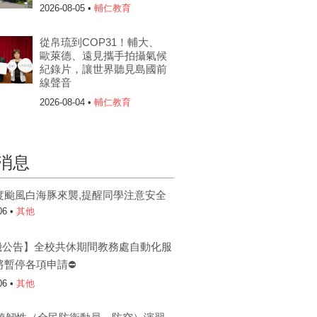
2026-08-05 •
輔仁教育
從帛琉到COP31！輔大、
歐萊德、遠見攜手拍攝氣候
紀錄片，讓世界聽見島國前
線聲音
2026-08-04 •
輔仁教育
消息
度颱風白海豚來襲,提醒同學注意安全
06 •
其他
機公告】全校共休期間教務處自動化服
將暫停各項申請⛔
06 •
其他