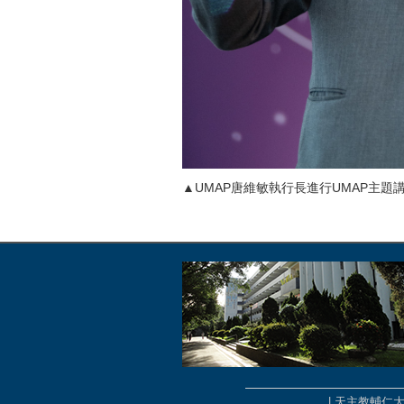
▲UMAP唐維敏執行長進行UMAP主題講
| 天主教輔仁大