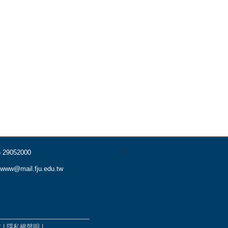
s
) 29052000
www@mail.fju.edu.tw
式
|
隱私權聲明
|