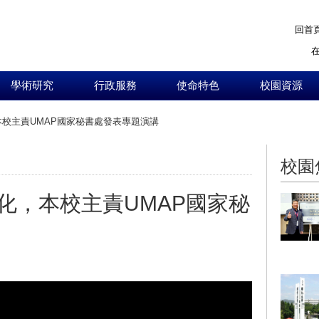
回首
學術研究
行政服務
使命特色
校園資源
校主責UMAP國家秘書處發表專題演講
:::
校園
化，本校主責UMAP國家秘