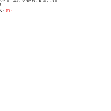
6城鎮韌性（全民防衛動員、防空）演習
訊
06 •
其他