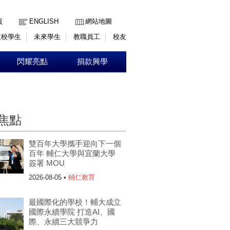
:::
頁
ENGLISH
網站地圖
在校學生
未來學生
教職員工
校友
閃耀亮點
捐款興學
焦點
雙百年大學攜手迎向下一個
百年 輔仁大學與宜蘭大學
簽署 MOU
2026-08-05 •
輔仁教育
最國際化的學校！輔大成立
國際永續學院 打造AI、國
際、永續三大競爭力