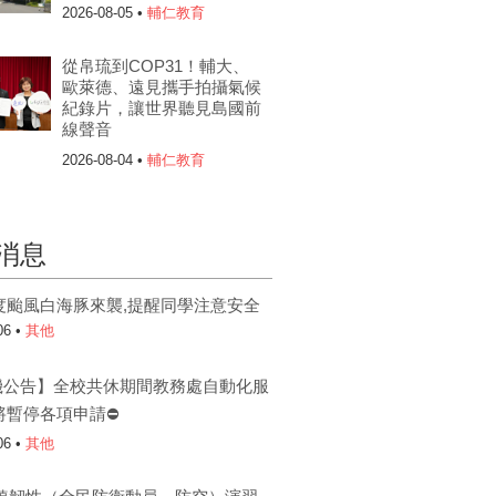
2026-08-05 •
輔仁教育
從帛琉到COP31！輔大、
歐萊德、遠見攜手拍攝氣候
紀錄片，讓世界聽見島國前
線聲音
2026-08-04 •
輔仁教育
消息
度颱風白海豚來襲,提醒同學注意安全
06 •
其他
機公告】全校共休期間教務處自動化服
將暫停各項申請⛔
06 •
其他