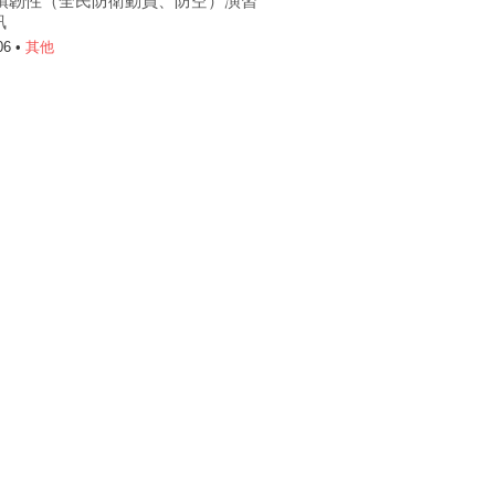
6城鎮韌性（全民防衛動員、防空）演習
訊
06 •
其他