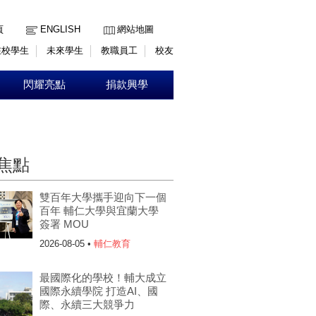
:::
頁
ENGLISH
網站地圖
在校學生
未來學生
教職員工
校友
閃耀亮點
捐款興學
焦點
雙百年大學攜手迎向下一個
百年 輔仁大學與宜蘭大學
簽署 MOU
2026-08-05 •
輔仁教育
最國際化的學校！輔大成立
國際永續學院 打造AI、國
際、永續三大競爭力