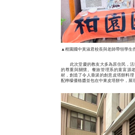
▲柑園國中黃淑君校長與老師帶領學生
此次堂慶的教友大多為原住民，活動
的尊重與關懷。餐旅管理系的童富源
材，創造了令人垂涎的創意皮塔餅料理
配檸檬優格醬並包在中東皮塔餅中，展