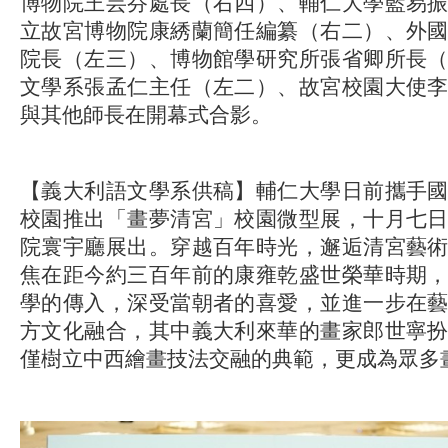
博物院王芸芬處長（右四）、輔仁大學藍易
立故宮博物院康綉蘭簡任編纂（右二）、外
院長（左三）、博物館學研究所張省卿所長
文學系張孟仁主任（左二）、故宮校園大使
與其他師長在開幕式合影。
【義大利語文學系供稿】輔仁大學日前攜手
校園推出「畫夢清宮」校園微型展，十月七
院寰宇廳展出。穿越百年時光，邂逅清宮藝
焦在距今約三百年前的康雍乾盛世榮華時期
學的傳入，深受當朝者的喜愛，並進一步在
方文化融合，其中義大利來華的畫家郎世寧
僅樹立中西繪畫技法交融的典範，更成為眾多