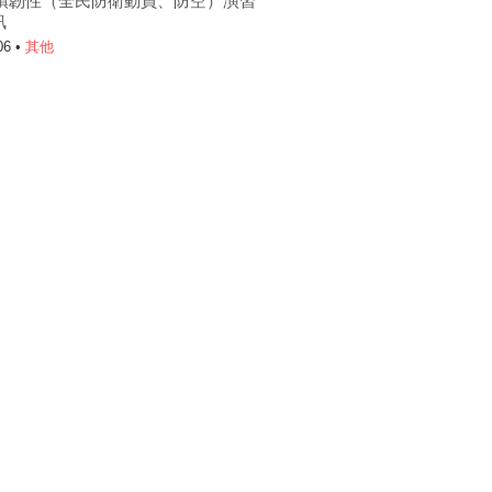
6城鎮韌性（全民防衛動員、防空）演習
訊
06 •
其他