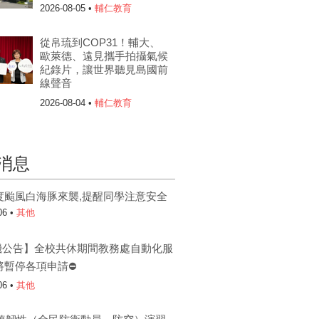
2026-08-05 •
輔仁教育
從帛琉到COP31！輔大、
歐萊德、遠見攜手拍攝氣候
紀錄片，讓世界聽見島國前
線聲音
2026-08-04 •
輔仁教育
消息
度颱風白海豚來襲,提醒同學注意安全
06 •
其他
機公告】全校共休期間教務處自動化服
將暫停各項申請⛔
06 •
其他