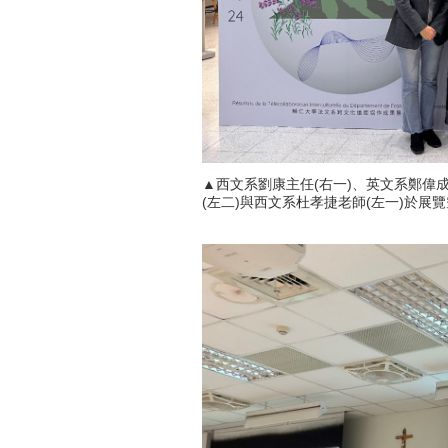
▲西文系劉康主任(右一)、英文系鄭偉成主任(
(左二)與西文系杜孝捷老師(左一)於展