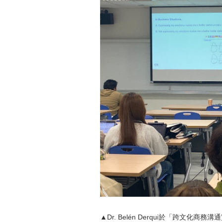
▲Dr. Belén Derqui於「跨文