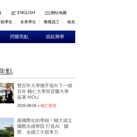
:::
頁
ENGLISH
網站地圖
在校學生
未來學生
教職員工
校友
閃耀亮點
捐款興學
焦點
雙百年大學攜手迎向下一個
百年 輔仁大學與宜蘭大學
簽署 MOU
2026-08-05 •
輔仁教育
最國際化的學校！輔大成立
國際永續學院 打造AI、國
際、永續三大競爭力