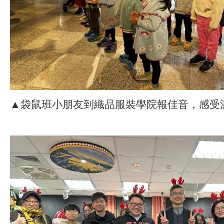
▲袋鼠班小朋友到織品服裝學院報佳音，感受