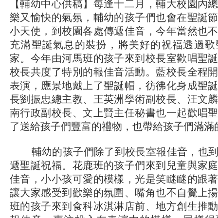
【輔幼中心供稿】每逢十二月，輔大校園內
樂又愉快的氣氛，輔幼的孩子們也會在聖誕
小天使，到校園各處傳遞佳音，今年當然也
充滿聖誕氣息的裝扮，將美好的祝福透過歌
家。今年由河馬班的孩子來到校長室歡唱聖
校長共度了特別的報佳音活動。藍校長全程
表演，應景地戴上了聖誕帽，彷彿化身成聖
長劉振忠總主教、王英洲學術副校長、汪文
南行政副校長、文上賢主任秘書也一起歡唱
了送給孩子們豐富的禮物，也帶給孩子們滿滿
輔幼的孩子們除了到校長室報佳音，也到
遞聖誕祝福。花鹿班的孩子們來到兒童與家
佳音，小小孩可愛的模樣，光是笑瞇瞇的跟
讓大家感受到歡樂的氛圍、嘴角也不自覺上
班的孩子來到食科冰淇淋店前、地方創生推