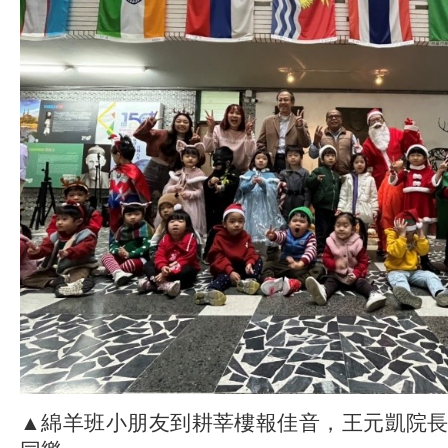
▲綿羊班小朋友到耕莘樓報佳音，王元凱院