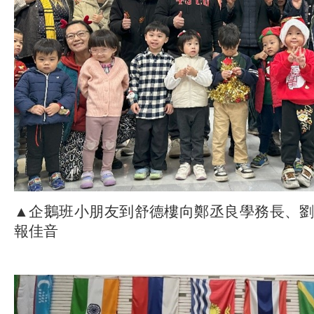
▲企鵝班小朋友到舒德樓向鄭丞良學務長、
報佳音