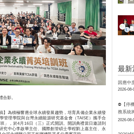
最新
因應中
2026-08-
典禮合影。
⛔【停
務系統
稿】為積極響應全球永續發展趨勢，培育具備企業永續發
管理學院與台灣永續能源研究基金會（TAISE）攜手合
2026-08-
訓班」，於4月16日（三）正式開訓。開訓典禮當日邀請到
研究中心李啟華主任、國際創管碩士學程劉上嘉主任、永
及台泥永續辦公室王彬墀總監等多位貴賓蒞臨。