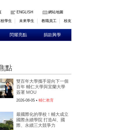
:::
頁
ENGLISH
網站地圖
在校學生
未來學生
教職員工
校友
閃耀亮點
捐款興學
焦點
雙百年大學攜手迎向下一個
百年 輔仁大學與宜蘭大學
簽署 MOU
2026-08-05 •
輔仁教育
最國際化的學校！輔大成立
國際永續學院 打造AI、國
際、永續三大競爭力