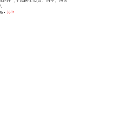
6城鎮韌性（全民防衛動員、防空）演習
訊
06 •
其他