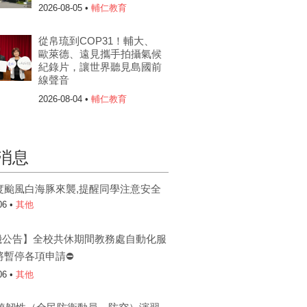
2026-08-05 •
輔仁教育
從帛琉到COP31！輔大、
歐萊德、遠見攜手拍攝氣候
紀錄片，讓世界聽見島國前
線聲音
2026-08-04 •
輔仁教育
消息
度颱風白海豚來襲,提醒同學注意安全
06 •
其他
機公告】全校共休期間教務處自動化服
將暫停各項申請⛔
06 •
其他