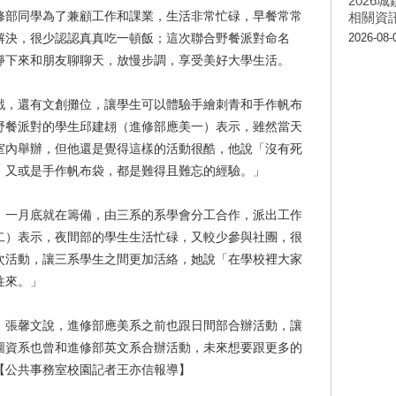
202
修部同學為了兼顧工作和課業，生活非常忙碌，早餐常常
相關資
解決，很少認認真真吃一頓飯；這次聯合野餐派對命名
2026-08-
靜下來和朋友聊聊天，放慢步調，享受美好大學生活。
戲，還有文創攤位，讓學生可以體驗手繪刺青和手作帆布
野餐派對的學生邱建翃（進修部應美一）表示，雖然當天
室內舉辦，但他還是覺得這樣的活動很酷，他說「沒有死
，又或是手作帆布袋，都是難得且難忘的經驗。」
，一月底就在籌備，由三系的系學會分工合作，派出工作
二）表示，夜間部的學生生活忙碌，又較少參與社團，很
次活動，讓三系學生之間更加活絡，她說「在學校裡大家
往來。」
，張馨文說，進修部應美系之前也跟日間部合辦活動，讓
圖資系也曾和進修部英文系合辦活動，未來想要跟更多的
【公共事務室校園記者王亦信報導】