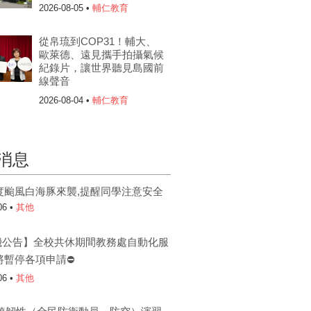
2026-08-05 •
輔仁教育
從帛琉到COP31！輔大、
歐萊德、遠見攜手拍攝氣候
紀錄片，讓世界聽見島國前
線聲音
2026-08-04 •
輔仁教育
消息
度颱風白海豚來襲,提醒同學注意安全
06 •
其他
機公告】全校共休期間教務處自動化服
將暫停各項申請⛔
06 •
其他