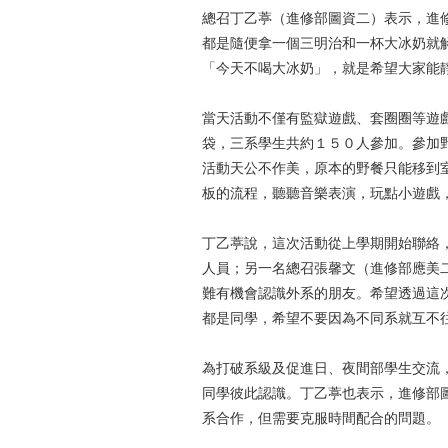
總召丁乙葶（進修部圖資二）表示，進
都是隨便拿一個三明治和一杯大冰奶就
「今天不喝大冰奶」，就是希望大家能
當天活動不僅有監獄遊戲、套圈圈等遊
袋，三系學生共約１５０人參加。參加
活動天公不作美，原本的野餐只能移到
板的流程，聽聽音樂表演，玩點小遊戲
丁乙葶說，這次活動從上學期開始聯絡
人員；另一名總召張馨文（進修部應美
難有機會認識外系的朋友。希望透過這
都是同學，希望不要因為不同系就互不
為打破系級及促進日、夜間部學生交流
同學彼此認識。丁乙葶也表示，進修部
系合作，但需要克服時間配合的問題。