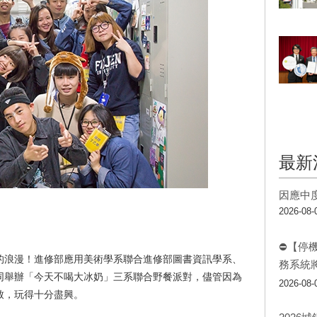
最新
因應中
2026-08-
⛔【停
的浪漫！進修部應用美術學系聯合進修部圖書資訊學系、
務系統
同舉辦「今天不喝大冰奶」三系聯合野餐派對，儘管因為
2026-08-
致，玩得十分盡興。