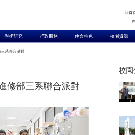
回首
學術研究
行政服務
使命特色
校園資源
部三系聯合派對
:::
校園
進修部三系聯合派對