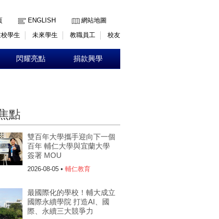
:::
頁
ENGLISH
網站地圖
在校學生
未來學生
教職員工
校友
閃耀亮點
捐款興學
焦點
雙百年大學攜手迎向下一個
百年 輔仁大學與宜蘭大學
簽署 MOU
2026-08-05 •
輔仁教育
最國際化的學校！輔大成立
國際永續學院 打造AI、國
際、永續三大競爭力