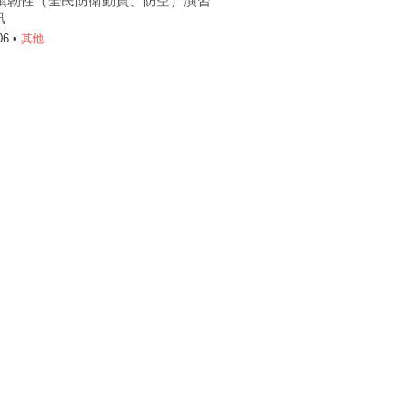
6城鎮韌性（全民防衛動員、防空）演習
訊
06 •
其他