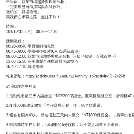
告訴你「就業巿場趨勢與現況分析」，

「完美履歷自傳撰寫與面試技巧」，

適切的「職場禮儀」，

讓我們在求職之路、無往不利！

時間：

104/10/31（六） 08:20~17:10

活動流程：

08:20-08:40 學員報到相見歡

08:45-09:00 學職轉換概述(CVHS系統資源)

09:00-12:00 就業巿場趨勢與現況分析【~知已知彼，百戰百勝~】

13:00-15:30 完美履歷自傳撰寫與面試技巧

15:40-17:10 職場禮儀

報名網址：
http://activity.dsa.fju.edu.tw/Activity.jsp?activityID=24268
※活動注意事項※

1.活動報名後三天內請繳交『NT$300保證金』至職輔組辦公室（舒德樓4F
2.NT$300保證金限於「全程參與活動」後，始全額退還。

3.報名名額為40人，報名活動三天內未繳交『NT$300保證金』，將釋出名
4.敬請準時出席活動，活動開始15分鐘後，即不能入場並不予退費。
