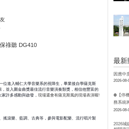
友
0
祿聽 DG410
最新
因應中
2026-08-
一位進入輔仁大學音樂系的視障生，畢業後自學薩克斯
輯，並入圍金曲獎最佳流行音樂演奏類獎，相信他豐富的
⛔【停
大家許多感動與啟發，
現場還會有薩克斯風的現場表演喔
!
務系統
2026-08-
樂、搖滾樂、藍調、古典等，參與電影配樂、流行唱片製
202