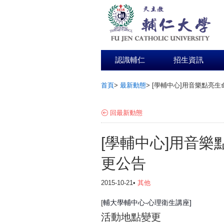
認識輔仁
招生資訊
首頁
>
最新動態
>
[學輔中心]用音樂點亮生
:::
回最新動態
[學輔中心]用音樂
更公告
2015-10-21•
其他
[
輔大學輔中心
-
心理衛生講座
]
活動地點變更