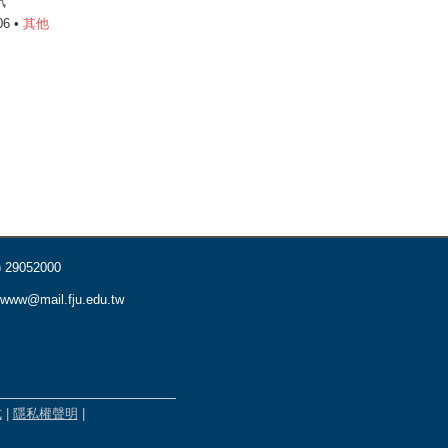
訊
06 •
其他
) 29052000
www@mail.fju.edu.tw
式
|
隱私權聲明
|