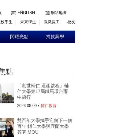
:::
頁
ENGLISH
網站地圖
在校學生
未來學生
教職員工
校友
閃耀亮點
捐款興學
焦點
「創世輔仁 運產啟程」輔
仁大學第17屆鐵馬環台雨
中騎行
2026-08-09 •
輔仁教育
雙百年大學攜手迎向下一個
百年 輔仁大學與宜蘭大學
簽署 MOU