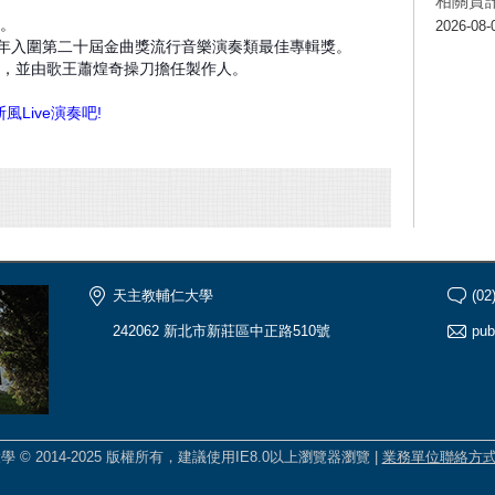
相關資
」。
2026-08-
隔年入圍第二十屆金曲獎流行音樂演奏類最佳專輯獎。
歌」，並由歌王蕭煌奇操刀擔任製作人。
Live演奏吧
!
天主教輔仁大學
(02
242062 新北市新莊區中正路510號
pub
學 © 2014-2025 版權所有，建議使用IE8.0以上瀏覽器瀏覽 |
業務單位聯絡方