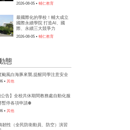
2026-08-05 •
輔仁教育
最國際化的學校！輔大成立
國際永續學院 打造AI、國
際、永續三大競爭力
2026-08-05 •
輔仁教育
動態
度颱風白海豚來襲,提醒同學注意安全
06 •
其他
機公告】全校共休期間教務處自動化服
將暫停各項申請⛔
06 •
其他
6城鎮韌性（全民防衛動員、防空）演習