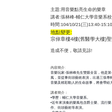
主題
:
用音樂點亮生命的樂章
講者
:
張林峰
-
輔仁大學音樂系校
時間
:
104/10/21(
三
)13:40-15:1
地點變更
:
宗倬章樓4樓(舊醫學大樓)聖保
造成不便，敬請見諒!
內容簡介
:
音樂玩家
-
張林峰先生雙眼全盲，他是第
風，並從事街頭藝術表演，出過三張專
音樂及精彩動人的生命故事，將會帶給
講者簡介：
•學歷：輔仁大學音樂系。
•近年來演奏的樂風包含爵士樂、流行
作、街頭藝術等表演。