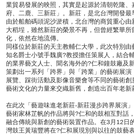
業貿易發展的映照，其實是起源於清朝乾隆、
府、二鹿、三新莊」。新莊，是北台灣開發最
由於船舶碼頭泥沙淤積，北台灣的商貿重心由
大稻埕，雖然新莊的榮景不再，但曾經繁華所
化，依然在地流傳。
同樣位於新莊的天主教輔仁大學，此次特別由
知名爵士小號手魏廣?教授擔任策展人，結合
的業界藝文人士、聞名海外的?仁和鐘鼓廠及
策劃出一系列「跨界」與「跨業」的藝術展演
展覽、踩街活動及影像音樂會等不同的藝術創
藝術文化的力量來交織新舊，創造出百年老新
在此次「藝遊味進老新莊-新莊漫步跨界展演
藝術家林芷帆的作品將與?仁和的鼓相互對話
融合傳統與新創的藝術裝置作品。在3月12日
灣鼓王黃瑞豐將在?仁和展現別與以往的鼓藝