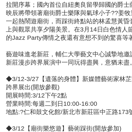
拉開序幕；國內首位自紐奧良留學歸國的爵士
映辰將帶領著廟街爵士樂隊與氣球小子??姜牧
一起熱鬧遊廟街，而踩街終點站的林孟慧黃昏
上與觀眾共享夕陽美景。在3月14日白色情人
的Jazz Party傳情之夜還有意想不到的驚喜
藝遊味進老新莊，輔仁大學藝文中心誠摯地邀
新莊漫步跨界展演中一同玩得盡興，意猶未盡
◆3/12-3/27【遺落的身體】新媒體藝術家林
跨界展出(開放參觀)
開展時間:3/12下午2點
營業時間:每週二到日10:00-16:00
地點:?仁和鼓文化館/新北市新莊區中正路173
◆3/12【廟街樂悠遊】藝術踩街(開放參加)