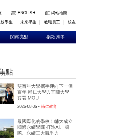
:::
頁
ENGLISH
網站地圖
在校學生
未來學生
教職員工
校友
閃耀亮點
捐款興學
焦點
雙百年大學攜手迎向下一個
百年 輔仁大學與宜蘭大學
簽署 MOU
2026-08-05 •
輔仁教育
最國際化的學校！輔大成立
國際永續學院 打造AI、國
際、永續三大競爭力