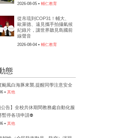
2026-08-05 •
輔仁教育
從帛琉到COP31！輔大、
歐萊德、遠見攜手拍攝氣候
紀錄片，讓世界聽見島國前
線聲音
2026-08-04 •
輔仁教育
動態
度颱風白海豚來襲,提醒同學注意安全
06 •
其他
機公告】全校共休期間教務處自動化服
將暫停各項申請⛔
06 •
其他