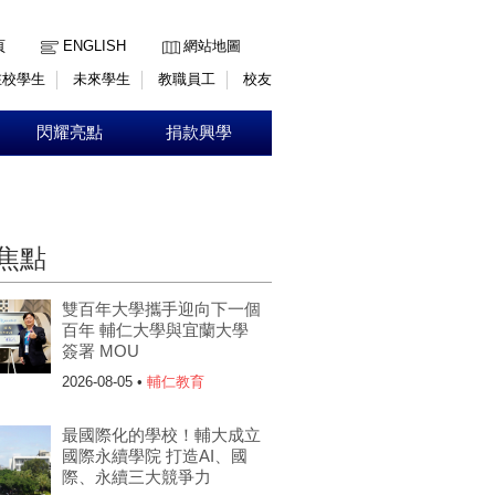
:::
頁
ENGLISH
網站地圖
在校學生
未來學生
教職員工
校友
閃耀亮點
捐款興學
焦點
雙百年大學攜手迎向下一個
百年 輔仁大學與宜蘭大學
簽署 MOU
2026-08-05 •
輔仁教育
最國際化的學校！輔大成立
國際永續學院 打造AI、國
際、永續三大競爭力