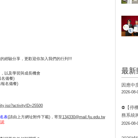
的經驗分享，更歡迎你加入我們的行列!!!
最新
命，以及學習與成長機會
報名備餐)
網路報名備餐)
因應中
2026-08-
ivity.jsp?activityID=25500
⛔【停
務系統
報名表
(請由上方網址附件下載)，寄至
134330@mail.fju.edu.tw
確認
2026-08-