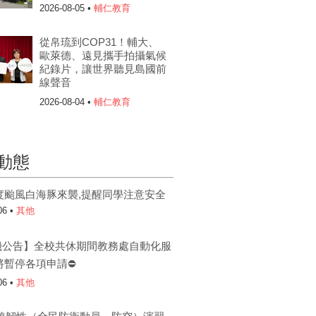
2026-08-05 •
輔仁教育
從帛琉到COP31！輔大、
歐萊德、遠見攜手拍攝氣候
紀錄片，讓世界聽見島國前
線聲音
2026-08-04 •
輔仁教育
動態
度颱風白海豚來襲,提醒同學注意安全
06 •
其他
機公告】全校共休期間教務處自動化服
將暫停各項申請⛔
06 •
其他