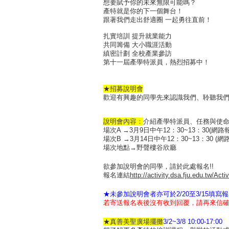
想要賦予你的未來無限可能嗎？
產特就是你的下一個舞台！
跟著我們走出舒適圈 一起勇往直前！
扎實培訓 提升就業能力
共同籌備 大小職涯活動
縝密計劃 全校產業參訪
第十一屆產學特派員，熱烈招募中！
★招募說明會
歡迎有興趣的同學先來認識我們、聆聽我們
說明會內容：
介紹產學特派員、任務與使
場次A →3月9日中午12：30~13：30(網路
場次B →3月14日中午12：30~13：30 (
場次地點→野聲樓谷欣廳
欲參加說明會的同學，請於此處報名!!
報名連結
http://activity.dsa.fju.edu.tw/Act
★未參加說明會者亦可於2/20至3/15填寫
若寄送報名表後沒有收到回覆，請再來信
★真善美聖廣場擺攤
3/2~3/8 10:00-17:00