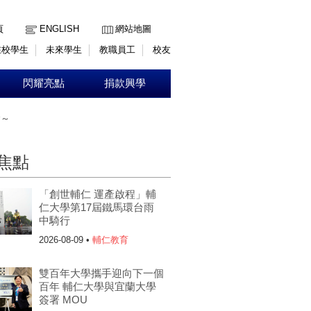
:::
頁
ENGLISH
網站地圖
在校學生
未來學生
教職員工
校友
閃耀亮點
捐款興學
會～
焦點
「創世輔仁 運產啟程」輔
仁大學第17屆鐵馬環台雨
中騎行
2026-08-09 •
輔仁教育
雙百年大學攜手迎向下一個
百年 輔仁大學與宜蘭大學
簽署 MOU