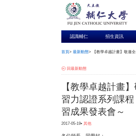
認識輔仁
招生資訊
首頁
>
最新動態
>
【教學卓越計畫】敬邀全
:::
回最新動態
【教學卓越計畫】
習力認證系列課程 
習成果發表會～
2017-05-19•
其他
各位師長、同學好：