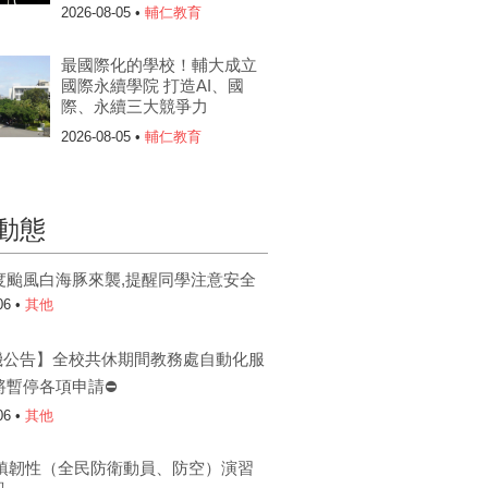
2026-08-05 •
輔仁教育
最國際化的學校！輔大成立
國際永續學院 打造AI、國
際、永續三大競爭力
2026-08-05 •
輔仁教育
動態
度颱風白海豚來襲,提醒同學注意安全
06 •
其他
機公告】全校共休期間教務處自動化服
將暫停各項申請⛔
06 •
其他
6城鎮韌性（全民防衛動員、防空）演習