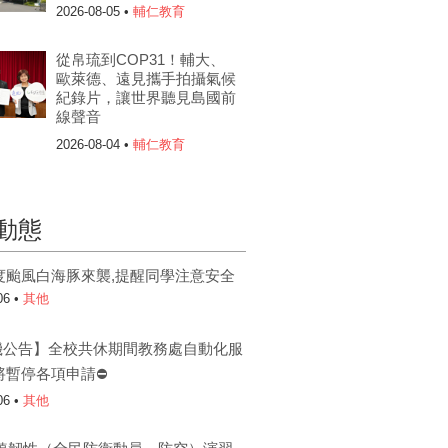
2026-08-05 •
輔仁教育
從帛琉到COP31！輔大、
歐萊德、遠見攜手拍攝氣候
紀錄片，讓世界聽見島國前
線聲音
2026-08-04 •
輔仁教育
動態
度颱風白海豚來襲,提醒同學注意安全
06 •
其他
機公告】全校共休期間教務處自動化服
將暫停各項申請⛔
06 •
其他