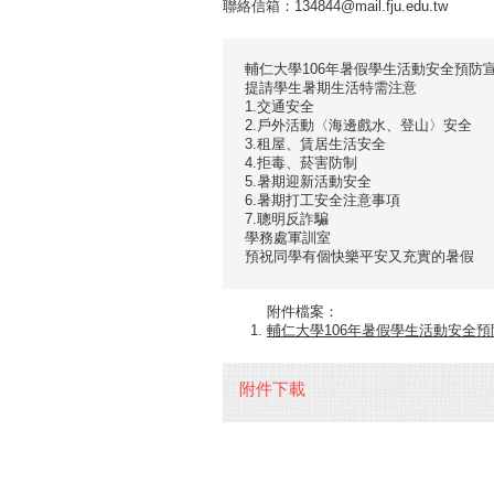
聯絡信箱：134844@mail.fju.edu.tw
輔仁大學106年暑假學生活動安全預防
提請學生暑期生活特需注意
1.交通安全
2.戶外活動〈海邊戲水、登山〉安全
3.租屋、賃居生活安全
4.拒毒、菸害防制
5.暑期迎新活動安全
6.暑期打工安全注意事項
7.聰明反詐騙
學務處軍訓室
預祝同學有個快樂平安又充實的暑假
附件檔案：
輔仁大學106年暑假學生活動安全預防宣
附件下載