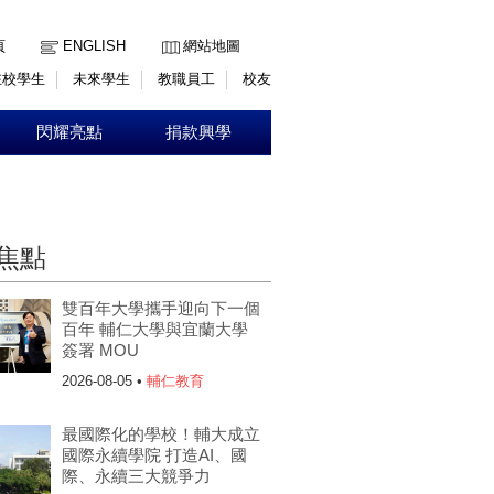
:::
頁
ENGLISH
網站地圖
在校學生
未來學生
教職員工
校友
閃耀亮點
捐款興學
焦點
雙百年大學攜手迎向下一個
百年 輔仁大學與宜蘭大學
簽署 MOU
2026-08-05 •
輔仁教育
最國際化的學校！輔大成立
國際永續學院 打造AI、國
際、永續三大競爭力