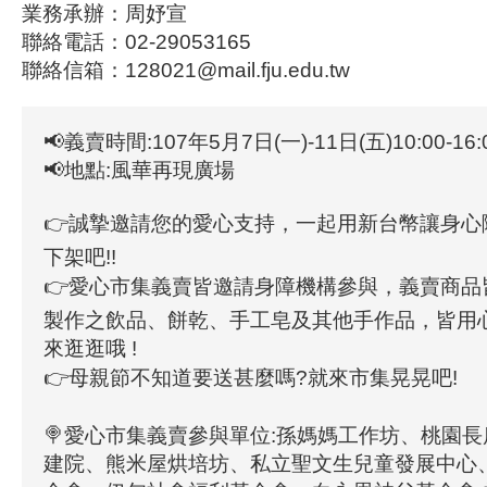
業務承辦：周妤宣
聯絡電話：02-29053165
聯絡信箱：128021@mail.fju.edu.tw
📢義賣時間:107年5月7日(一)-11日(五)10:00-16:
📢地點:風華再現廣場
👉誠摯邀請您的愛心支持，一起用新台幣讓身心
下架吧!!
👉愛心市集義賣皆邀請身障機構參與，義賣商品
製作之飲品、餅乾、手工皂及其他手作品，皆用
來逛逛哦 !
👉母親節不知道要送甚麼嗎?就來市集晃晃吧!
🍭愛心市集義賣參與單位:孫媽媽工作坊、桃園
建院、熊米屋烘培坊、私立聖文生兒童發展中心