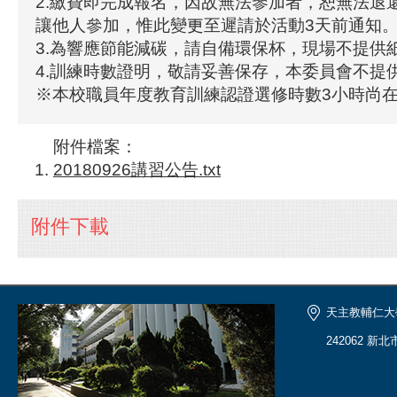
2.繳費即完成報名，因故無法參加者，恕無法退
讓他人參加，惟此變更至遲請於活動3天前通知
3.為響應節能減碳，請自備環保杯，現場不提供
4.訓練時數證明，敬請妥善保存，本委員會不提
※本校職員年度教育訓練認證選修時數3小時尚
附件檔案：
20180926講習公告.txt
附件下載
天主教輔仁大
242062 新