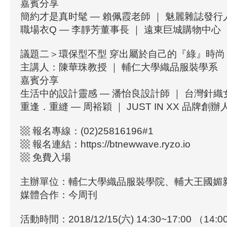
嘉賓分享
簡約才是真时髦 — 賴佩霞老師 ｜ 魅麗雜誌發行
職場衣Q — 李靜芳董事長 ｜ 遠東巨城購物中心
議題二＞環保型不型 穿出屬於自己的『綠』時尚
主講人：陳華珠教授 ｜ 輔仁大學織品服裝學系
嘉賓分享
生活中的設計靈感 — 潘怡良設計師 ｜ 台灣針織
重逢．重縫 — 周裕穎 ｜ JUST IN XX 品牌創辦
▩ 報名專線：(02)25816196#1
▩ 報名連結：https://btnewwave.ryzo.io
▩ 免費入場
主辦單位：輔仁大學織品服裝學院、輔大王國媚
媒體合作：今周刊
活動時間：2018/12/15(六) 14:30~17:00 （1