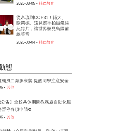
2026-08-05 •
輔仁教育
從帛琉到COP31！輔大、
歐萊德、遠見攜手拍攝氣候
紀錄片，讓世界聽見島國前
線聲音
2026-08-04 •
輔仁教育
動態
度颱風白海豚來襲,提醒同學注意安全
06 •
其他
機公告】全校共休期間教務處自動化服
將暫停各項申請⛔
06 •
其他