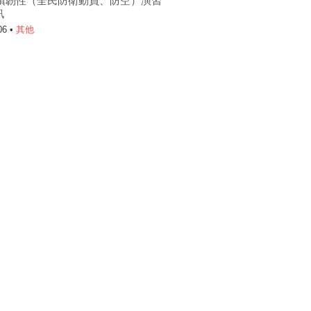
6城鎮韌性（全民防衛動員、防空）演習
訊
06 •
其他