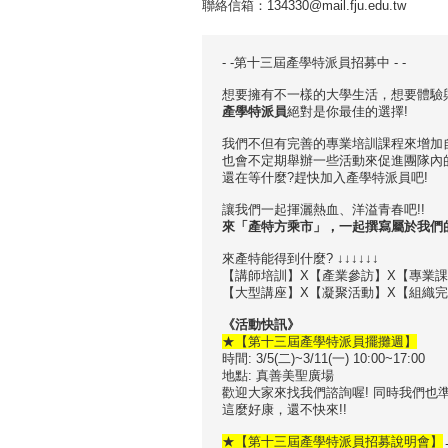
聯絡信箱：134330@mail.fju.edu.tw
- -第十三屆產學特派員招募中 - -
想要擁有不一樣的大學生活，想要體驗
產學特派員
絕對是你最佳的選擇!
我們不但有完善的專業培訓課程來增加
也會不定期舉辦一些活動來促進團隊內
還在等什麼?趕快加入產學特派員吧!
讓我們一起揮灑熱血、洋溢青春吧!!
來「產特方乘市」，一起撰寫屬於我們
來產特能得到什麼? ↓↓↓↓↓↓
【講師培訓】X【產業參訪】X【專業
【大型講座】X【凝聚活動】X【組織
《活動快訊》
★【第十三屆產學特派員擺攤週】
時間: 3/5(二)~3/11(一) 10:00~17:00
地點: 真善美聖廣場
歡迎大家來找我們諮詢喔! 同時我們也
這麼好康，還不快來!!
★【第十三屆產學特派員招募說明會】