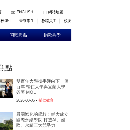
:::
頁
ENGLISH
網站地圖
在校學生
未來學生
教職員工
校友
閃耀亮點
捐款興學
焦點
雙百年大學攜手迎向下一個
百年 輔仁大學與宜蘭大學
簽署 MOU
2026-08-05 •
輔仁教育
最國際化的學校！輔大成立
國際永續學院 打造AI、國
際、永續三大競爭力