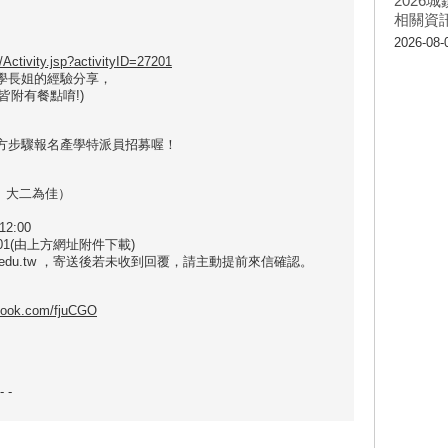
202
相關資
2026-08-
w/Activity.jsp?activityID=27201
學長姐的經驗分享，
皆附有餐點唷!)
方步驟報名產學特派員招募喔！
、大二為佳）
2:00
01(由上方網址附件下載)
.fju.edu.tw ，寄送後若未收到回覆，請主動提前來信確認。
ebook.com/fjuCGO
 -