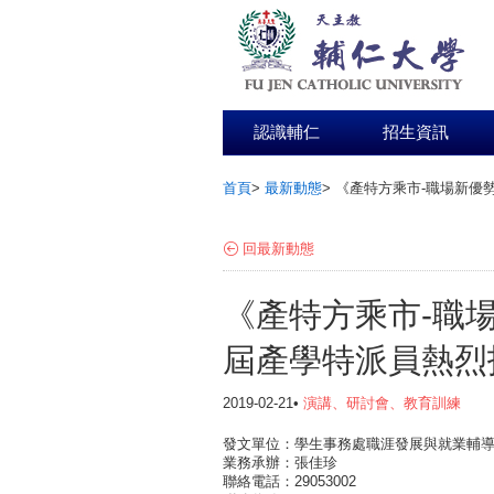
認識輔仁
招生資訊
首頁
>
最新動態
>
《產特方乘市-職場新優勢》
:::
回最新動態
《產特方乘市-職場新
屆產學特派員熱烈
2019-02-21•
演講、研討會、教育訓練
發文單位：學生事務處職涯發展與就業輔
業務承辦：張佳珍
聯絡電話：29053002