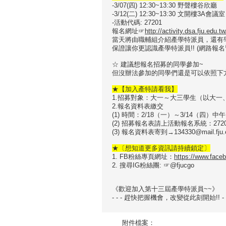
-3/07(四) 12:30~13:30 野聲樓谷欣廳
-3/12(二) 12:30~13:30 文開樓3A會議室
-活動代碼: 27201
報名網址☞
http://activity.dsa.fju.edu.t
當天將由職輔組介紹產學特派員，還有
保證讓你更認識產學特派員!! (網路報名
☆ 建議想報名招募的同學參加~
但沒辦法參加的同學們還是可以依照下
★【加入產特請看我】
1.招募對象：大一～大三學生（以大一
2.報名資料表繳交
(1) 時間：
2/18（一）～3/14（四）中午1
(2) 招募報名表請上活動報名系統：272
(3) 報名資料表寄到→134330@mail
★〔想知道更多資訊請持續鎖定〕
1. FB粉絲專頁網址：
https://www.fac
2. 搜尋IG粉絲團: ☞@fjucgo
《歡迎加入第十三屆產學特派員~~》
- - - 趕快把握機會，改變從此刻開始!! - -
附件檔案：