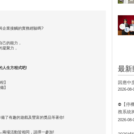
與企業接觸的實務經驗嗎?
自己的能力，
的凝聚力，
最新
的人生方程式吧!
因應中
課程】
完備】
2026-08-
⛔【停
務系統
準備了有趣的遊戲及豐富的獎品等著你!
2026-08-
→
兩場活動皆相同，請擇一參加!