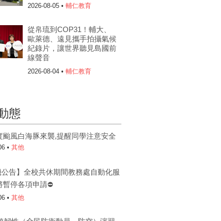
2026-08-05 •
輔仁教育
從帛琉到COP31！輔大、
歐萊德、遠見攜手拍攝氣候
紀錄片，讓世界聽見島國前
線聲音
2026-08-04 •
輔仁教育
動態
度颱風白海豚來襲,提醒同學注意安全
06 •
其他
機公告】全校共休期間教務處自動化服
將暫停各項申請⛔
06 •
其他