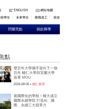
:::
頁
ENGLISH
網站地圖
在校學生
未來學生
教職員工
校友
閃耀亮點
捐款興學
焦點
雙百年大學攜手迎向下一個
百年 輔仁大學與宜蘭大學
簽署 MOU
2026-08-05 •
輔仁教育
最國際化的學校！輔大成立
國際永續學院 打造AI、國
際、永續三大競爭力