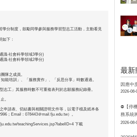
習學分制度，鼓勵同學參與服務學習型志工活動，主動看見
明如下：
通識-社會科學領域3學分)
通識-社會科學領域2學分)
最新
務團隊之成員。
查「知能培訓」、「服務實作」、「反思分享」時數通過。
因應中
習型志工」其服務時數不可重複表列於志願服務紀錄冊。
2026-08-
日止。
⛔【停
後之申請表、切結書與相關證明文件等，以電子檔及紙本各
務系統
ail：078443＠mail.fju.edu.tw）。
2026-08-
u.tw/teachingServices.jsp?labelID=4 下載