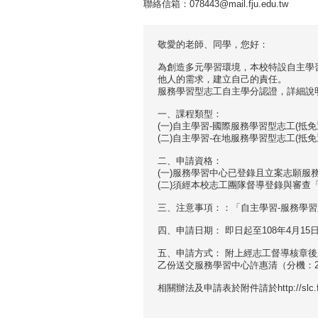
聯絡信箱：078443@mail.fju.edu.tw
敬愛的老師、同學，您好：
為創造多元學習環境，本校特設自主學
他人的需求，建立自己的責任。
服務學習型志工自主學分認證，詳細說
一、課程類型：
(一)自主學習-國際服務學習型志工(抵免
(二)自主學習-在地服務學習型志工(抵免
二、申請資格：
(一)服務學習中心已登錄且立案志願服
(二)須經本校志工團隊督導登錄與審
三、注意事項：：「自主學習-服務學
四、申請日期： 即日起至108年4月15
五、申請方式： 附上經志工督導核章
乙份送交服務學習中心許惠清（分機：2996；Em
相關辦法及申請表於附件請於http://slc.fju.ed