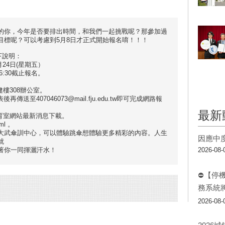
的你，今年是否要排出時間，和我們一起挑戰呢？那參加過
目標呢？可以考慮到5月8日才正式開始報名唷！！！
下說明：
月24日(星期五）
-16:30截止報名。
樓308辦公室。
傳送至407046073@mail.fju.edu.tw即可完成網路報
最新
育室網站最新消息下載。
tml 。
大武傘訓中心，可以體驗跳傘想體驗更多精彩的內容。人生
因應中
就
等著你一同揮灑汗水！
2026-08-
⛔【停
務系統
2026-08-