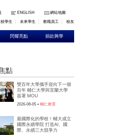
:::
頁
ENGLISH
網站地圖
在校學生
未來學生
教職員工
校友
閃耀亮點
捐款興學
焦點
雙百年大學攜手迎向下一個
百年 輔仁大學與宜蘭大學
簽署 MOU
2026-08-05 •
輔仁教育
最國際化的學校！輔大成立
國際永續學院 打造AI、國
際、永續三大競爭力