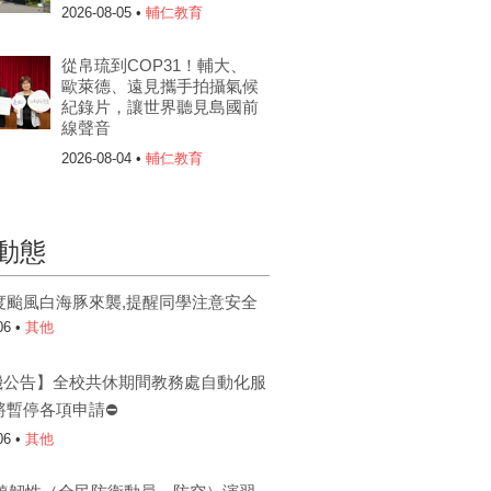
2026-08-05 •
輔仁教育
從帛琉到COP31！輔大、
歐萊德、遠見攜手拍攝氣候
紀錄片，讓世界聽見島國前
線聲音
2026-08-04 •
輔仁教育
動態
度颱風白海豚來襲,提醒同學注意安全
06 •
其他
機公告】全校共休期間教務處自動化服
將暫停各項申請⛔
06 •
其他