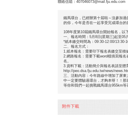
聯絡信箱：407046073@mail.fju.edu.com
鐵馬環台，已經辦第十屆啦～沒參加過
的你，今年是否在一起享受完成環台的
108年度第10屆鐵馬環台開始報名，以
一、報名時間：5月8日(星期三)起至05
*紙本繳交時間為：09:30-12:00/13:30
二、報名方式：
1.紙本報名：需要印下報名表繳交至積健
2.網路報名：需要下載word檔填寫報名表後再
名。
3.資料下載：活動簡介與報名表請至體
http://peo.dsa.fju.edu.tw/news/news.h
三、活動內容：今年路線中增加了屏東
中一定要體驗過環台，才夠本呀！！那
等你和我們一起挑戰鐵馬環台955km
附件下載