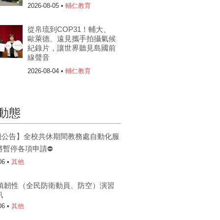
2026-08-05 •
輔仁教育
從帛琉到COP31！輔大、
歐萊德、遠見攜手拍攝氣候
紀錄片，讓世界聽見島國前
線聲音
2026-08-04 •
輔仁教育
動態
機公告】全校共休期間教務處自動化服
將暫停各項申請⛔
06 •
其他
6城鎮韌性（全民防衛動員、防空）演習
訊
06 •
其他