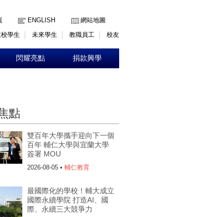
:::
頁
ENGLISH
網站地圖
在校學生
未來學生
教職員工
校友
閃耀亮點
捐款興學
焦點
雙百年大學攜手迎向下一個
百年 輔仁大學與宜蘭大學
簽署 MOU
2026-08-05 •
輔仁教育
最國際化的學校！輔大成立
國際永續學院 打造AI、國
際、永續三大競爭力