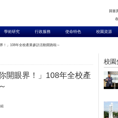
回首
學術研究
行政服務
使命特色
校園資源
界！」108年全校產業參訪活動開跑啦～
:::
校園
你開眼界！」108年全校產
～
導組