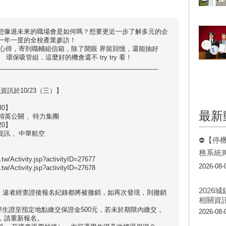
想像過未來的職場會是如何嗎？想要更近一步了解多元的企
一年一度的全校產業參訪！
 字心得，寄到職輔組信箱，除了開眼 界留回憶，還能抽好
保吸管組，這麼好的機會還不 try try 看！
_____________________________________________
資訊於10/23（三）】
30】
最新
、 精英公關 、特力集團
20】
資訊 、中華航空
⛔【停
務系統
w/Activity.jsp?activityID=27677
2026-08-
w/Activity.jsp?activityID=27678
202
同)，違者經查證後報名紀錄都將被撤銷，如再次發現，則撤銷
相關資
帶學生證至指定地點繳交保證金500元，若未於期限內繳交，
2026-08-
，請重新報名。