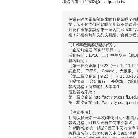
聯絡信箱：142502@mail.fju.edu.tw
你還在隔著電腦螢幕來瞭解企業嗎？有
業，卻不知從何開始嗎？那就不要錯過
只要在產業參訪結束一週內完成 500
禮！好禮有無印良品文具組、食科冰卷、 環
________________________________
【108年產業參訪活動資訊】
「企業無遠屆 等你開眼界！」
活動時間：10/16（三）中午發車【精誠
報名時間：
【第一梯次企業｜9/23（一）12:10-12:
調查局、 TVBS、 Google 、大板根
【第二梯次企業｜9/23（一）13:00-13:
可樂旅遊 、台新銀行 、外交部、 精誠
報名資格：所有輔仁大學學生
活動報名系統：
第一梯次企業 http://activity.dsa.fju.edu.t
第二梯次企業 http://activity.dsa.fju.edu.t
【注意事項】:
1. 每人限報名一車次(即使日期不相
報名資格，即無法進行任何車次報名。
2. 網路報名後，請於2個工作天內攜
將釋出名額，如仍欲參與本次參訪活動