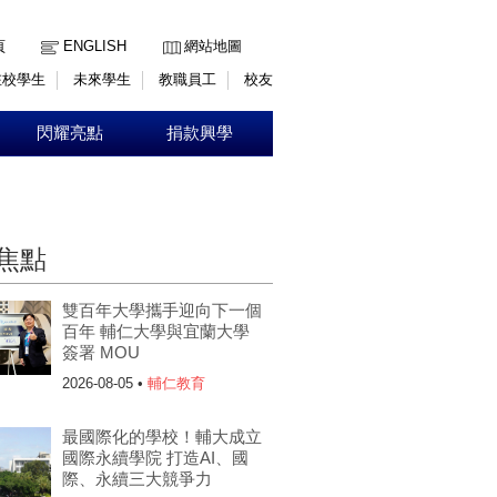
:::
頁
ENGLISH
網站地圖
在校學生
未來學生
教職員工
校友
閃耀亮點
捐款興學
焦點
雙百年大學攜手迎向下一個
百年 輔仁大學與宜蘭大學
簽署 MOU
2026-08-05 •
輔仁教育
最國際化的學校！輔大成立
國際永續學院 打造AI、國
際、永續三大競爭力