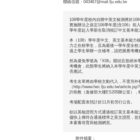
聯絡信箱：043467@mail.fju.edu.tw
108學年度校內⾃辦中英⽂檢測將於10
實施辦法之規定106學年度(含106）
學年度起入學新生取消校訂中文基本能
本（108）學年度中文、英文基本能
力之在校學生，且為最後一學年度全校
過之學生舉辦一次補考，請把握應考機
然為避免學號為『X06』開頭且曾經休
考機會，此類學生將納入本學年度中英
否應試。
考生名單將由學校主動代⼊，不需另外
（http://www.hec.fju.edu.tw/a
許助教（進修部⼤樓ES205辦公室）
考場配置表預計於11⽉初另⾏公告。
欲以英檢證照⽅式通過校訂英⽂基本能
儘快上傳符合通過標準之英⽂證照，並
本素養培育與檢測網頁。
附件檔案：