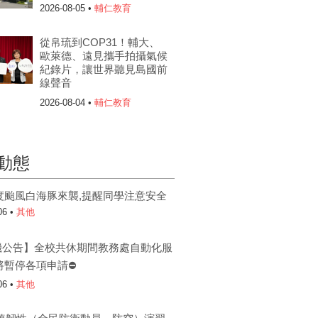
2026-08-05 •
輔仁教育
從帛琉到COP31！輔大、
歐萊德、遠見攜手拍攝氣候
紀錄片，讓世界聽見島國前
線聲音
2026-08-04 •
輔仁教育
動態
度颱風白海豚來襲,提醒同學注意安全
06 •
其他
機公告】全校共休期間教務處自動化服
將暫停各項申請⛔
06 •
其他