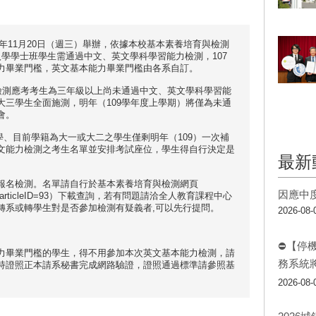
8年11⽉20⽇（週三）舉辦，依據本校基本素養培育與檢測
前入學學士班學生需通過中文、英文學科學習能力檢測，107
力畢業門檻，英文基本能力畢業門檻由各系自訂。
力檢測應考考生為三年級以上尚未通過中文、英文學科學習能
大三學生全面施測，明年（109學年度上學期）將僅為未通
會。
學、目前學籍為大一或大二之學生僅剩明年（109）一次補
文能力檢測之考生名單並安排考試座位，學生得自行決定是
最新
報名檢測。名單請⾃⾏於基本素養培育與檢測網頁
因應中
rticle.jsp?articleID=93）下載查詢，若有問題請洽全⼈教育課程中⼼
，轉系或轉學生對是否參加檢測有疑義者,可以先行提問。
2026-08-
⛔【停
⼒畢業⾨檻的學生，得不用參加本次英文基本能力檢測，請
務系統
持證照正本請系秘書完成網路驗證，證照通過標準請參照基
2026-08-