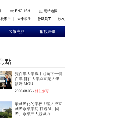
:::
頁
ENGLISH
網站地圖
在校學生
未來學生
教職員工
校友
閃耀亮點
捐款興學
焦點
雙百年大學攜手迎向下一個
百年 輔仁大學與宜蘭大學
簽署 MOU
2026-08-05 •
輔仁教育
最國際化的學校！輔大成立
國際永續學院 打造AI、國
際、永續三大競爭力