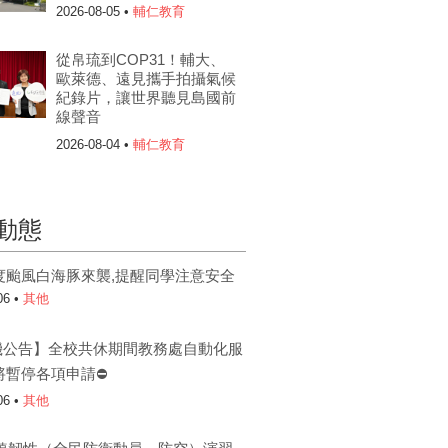
2026-08-05 •
輔仁教育
從帛琉到COP31！輔大、
歐萊德、遠見攜手拍攝氣候
紀錄片，讓世界聽見島國前
線聲音
2026-08-04 •
輔仁教育
動態
度颱風白海豚來襲,提醒同學注意安全
06 •
其他
機公告】全校共休期間教務處自動化服
將暫停各項申請⛔
06 •
其他