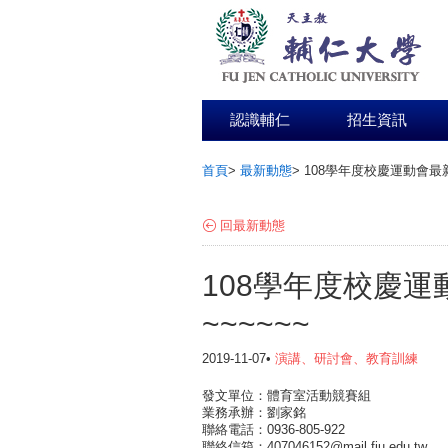
認識輔仁
招生資訊
首頁
>
最新動態
>
108學年度校慶運動會最
:::
回最新動態
108學年度校慶
~~~~~~
2019-11-07•
演講、研討會、教育訓練
發文單位：體育室活動競賽組
業務承辦：劉家銘
聯絡電話：0936-805-922
聯絡信箱：407046152@mail.fju.edu.tw