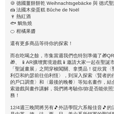
🍪 德國薑餅餅乾 Weihnachtsgebäcke 與 德式聖誕
🍰 法國木柴蛋糕 Bûche de Noël
🍷 熱紅酒
🐟 鯛魚燒
🍊 柑橘果醬
還有更多商品等待你的探索！
而在吃喝之餘，市集當週我們也特別準備了🎁Q
🎁、 📱AR擴增實境遊戲📱邀請大家一起在聖
「聖誕畫展」之間穿梭闖關、拿獎品！從欣賞〈
利亞和約瑟前往伯利恆〉，到深入探索〈賢者的
的戶口調查〉和〈最後的晚餐〉等知名畫作，結
索遊戲與畫作講解，我們將考驗你/妳是否能依照
務！
12/4週三晚間將另有🎵外語學院六系報佳音🎵