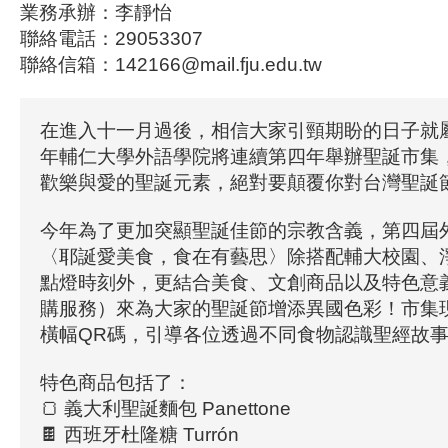
業務承辦：李靜怡
聯絡電話：29053307
聯絡信箱：142166@mail.fju.edu.tw
在進入十一月過後，相信大家引頸期盼的日子就
年輔仁大學外語學院將連續第四年舉辦聖誕市集
歡樂與愛的聖誕元素，絕對要顛覆你對台灣聖誕
今年為了更加突顯聖誕佳節的宗教含義，第四屆
〈耶誕愛美食，食在有藝思〉除搭配輔大校園、
點燈時刻外，更結合美食、文創商品以及特色意
購服務）來為大家的聖誕節增添異國色彩！市集
橫幅QR碼，引導各位透過不同食物認識聖經故
特色商品包括了：
🍞 義大利聖誕麵包 Panettone
🍫 西班牙杜隆糖 Turrón