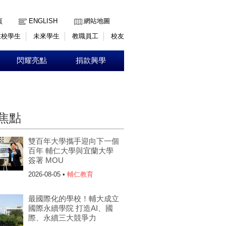
:::
頁
ENGLISH
網站地圖
在校學生
未來學生
教職員工
校友
閃耀亮點
捐款興學
焦點
雙百年大學攜手迎向下一個
百年 輔仁大學與宜蘭大學
簽署 MOU
2026-08-05 •
輔仁教育
最國際化的學校！輔大成立
國際永續學院 打造AI、國
際、永續三大競爭力