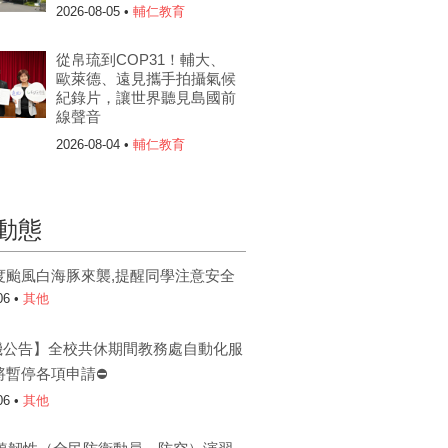
2026-08-05 •
輔仁教育
從帛琉到COP31！輔大、
歐萊德、遠見攜手拍攝氣候
紀錄片，讓世界聽見島國前
線聲音
2026-08-04 •
輔仁教育
動態
度颱風白海豚來襲,提醒同學注意安全
06 •
其他
機公告】全校共休期間教務處自動化服
將暫停各項申請⛔
06 •
其他