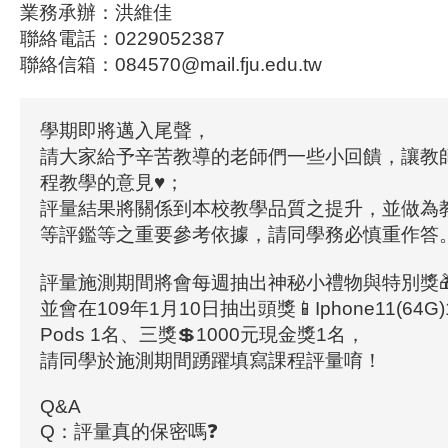
業務承辦：洪維佳
聯絡電話：0229052387
聯絡信箱：084570@mail.fju.edu.tw
學期即將邁入尾聲，
請大家給予辛苦教導的老師們一些小回饋，讓教
程教學的意見♥；
評量結果將關係到本校教學品質之提升，並做為
等評鑑等之重要參考依據，請同學務必慎重作答
評量施測期間將會每週抽出神秘小禮物與特別獎
並會在109年1月10日抽出頭獎📱Iphone11(64G)
Pods 1名、三獎💲1000元現金獎1名，
請同學於施測期間踴躍填寫課程評量唷！
Q&A
Q：評量真的保密嗎❓