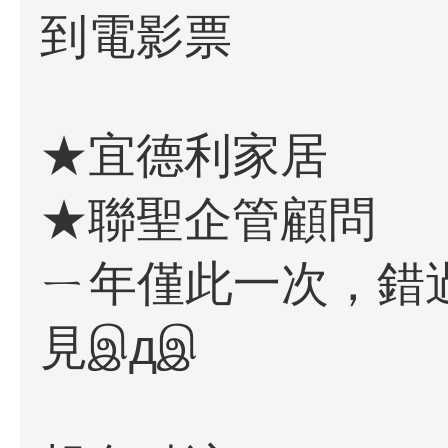
到電影票
★宜德利家居
★聯聖企管顧問
ㄧ年僅此一次，錯
見இдஇ