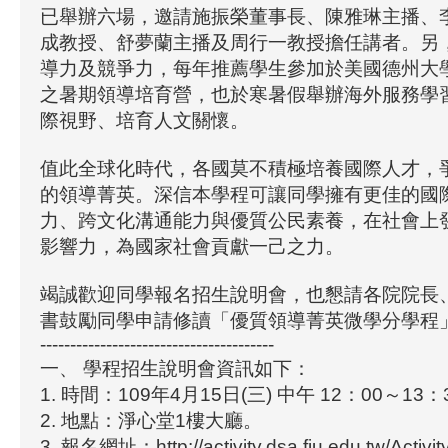
已舉辦六場，邀請施振榮董事長、陳雅琳主播、
成教授、舒夢蘭主播及周行一教授擔任講者。另
導力及競爭力，每年推薦學生參加於美國德州大
之暑期領導培育營，也於寒暑假舉辦海外服務學
際視野、培育人文關懷。
值此全球化時代，各國莫不積極培養國際人才，
的領導菁英。深信本學程可讓同學擁有更佳的國
力、跨文化溝通能力與優質公民素養，在社會上
影響力，為國家社會貢獻一己之力。
竭誠歡迎同學報名招生說明會，也懇請各院院長
書鼓勵同學申請修讀「優質領導菁英微學分學程
---------------------------------------
一、 學程招生說明會資訊如下：
1. 時間：109年4月15日(三) 中午 12：00～13：
2. 地點：淨心堂1樓大廳。
3. 報名網址：http://activity.dsa.fju.edu.tw/Activ