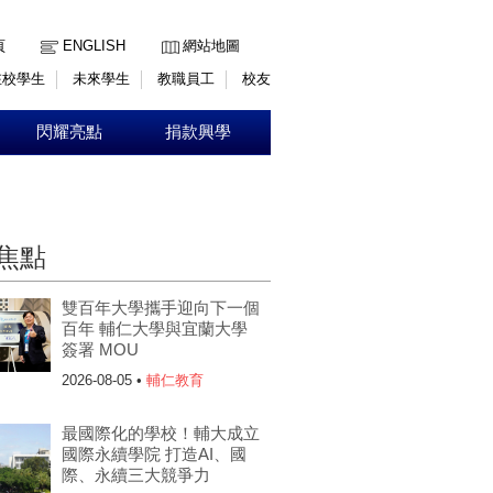
:::
頁
ENGLISH
網站地圖
在校學生
未來學生
教職員工
校友
閃耀亮點
捐款興學
焦點
雙百年大學攜手迎向下一個
百年 輔仁大學與宜蘭大學
簽署 MOU
2026-08-05 •
輔仁教育
最國際化的學校！輔大成立
國際永續學院 打造AI、國
際、永續三大競爭力