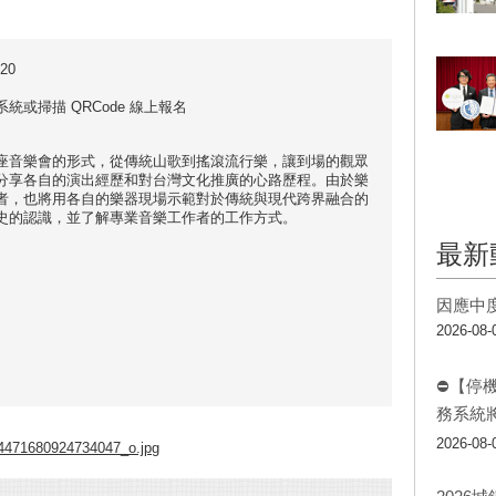
20
或掃描 QRCode 線上報名
座音樂會的形式，從傳統山歌到搖滾流行樂，讓到場的觀眾
分享各自的演出經歷和對台灣文化推廣的心路歷程。由於樂
者，也將用各自的樂器現場示範對於傳統與現代跨界融合的
史的認識，並了解專業音樂工作者的工作方式。
最新
因應中
2026-08-
⛔【停
務系統
2026-08-
471680924734047_o.jpg