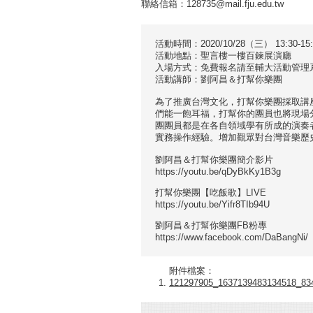
聯絡信箱：128735@mail.fju.edu.tw
活動時間：2020/10/28（三） 13:30-15:
活動地點：聖言樓一樓百鍊展演廳
入場方式：免費報名請至輔大活動管理系統
活動講師：劉阿昌＆打幫你樂團
為了推廣台灣文化，打幫你樂團採取講
們能一飽耳福，打幫你的團員也將現場
團團員都是在各自領域學有所成的演奏
實務操作經驗。增加觀眾對台灣音樂歷
劉阿昌＆打幫你樂團簡介影片
https://youtu.be/qDyBkKy1B3g
打幫你樂團【吃飯歌】LIVE
https://youtu.be/Yifr8TIb94U
劉阿昌＆打幫你樂團FB粉專
https://www.facebook.com/DaBangNi/
附件檔案：
121297905_1637139483134518_834