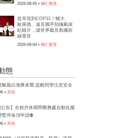
2026-08-05 •
輔仁教育
從帛琉到COP31！輔大、
歐萊德、遠見攜手拍攝氣候
紀錄片，讓世界聽見島國前
線聲音
2026-08-04 •
輔仁教育
動態
度颱風白海豚來襲,提醒同學注意安全
06 •
其他
機公告】全校共休期間教務處自動化服
將暫停各項申請⛔
06 •
其他