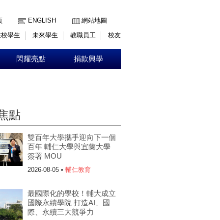
:::
頁
ENGLISH
網站地圖
在校學生
未來學生
教職員工
校友
閃耀亮點
捐款興學
焦點
雙百年大學攜手迎向下一個
百年 輔仁大學與宜蘭大學
簽署 MOU
2026-08-05 •
輔仁教育
最國際化的學校！輔大成立
國際永續學院 打造AI、國
際、永續三大競爭力