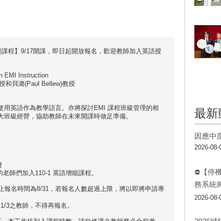
能課程】9/17開課，即日起開放報名，歡迎教師加入英語授
EMI Instruction
和貝潞(Paul Bellew)教授
用英語作為教學語言。亦將探討EMI 課程班級管理的相
最新
大班級經營，協助教師在未來開課時做足準備。
因應中
2026-08-
9
⛔【停
老師們加入110-1 英語增能課程。
務系統
止報名時間為8/31，若報名人數超過上限，將以即將申請專
2026-08-
過1/3之教師，不得再報名。