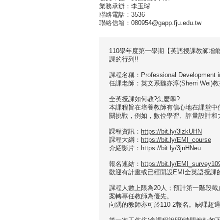
業務承辦：李玉璿
聯絡電話：3536
聯絡信箱：080954@gapp.fju.edu.tw
110學年度第一學期【英語授課教師增
課的行列!!
課程名稱：Professional Development in 
任課老師：英文系魏亦淳(Sherri Wei)教授
全英授課如何教?怎麼學?
本課程旨在培養教師有信心地在課堂中使
關挑戰，例如，數位學習、評量設計和
課程資訊：
https://bit.ly/3lzkUHN
課程大綱：
https://bit.ly/EMI_course
介紹影片：
https://bit.ly/3jnHNeu
報名連結：
https://bit.ly/EMI_survey10
歡迎有計畫或已經開設EMI全英語授課的
課程人數上限為20人；預計第一階段截
案轉專任教師為優先。
向隅的教師亦可於110-2報名。缺課超