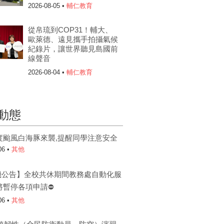
2026-08-05 •
輔仁教育
從帛琉到COP31！輔大、
歐萊德、遠見攜手拍攝氣候
紀錄片，讓世界聽見島國前
線聲音
2026-08-04 •
輔仁教育
動態
度颱風白海豚來襲,提醒同學注意安全
06 •
其他
機公告】全校共休期間教務處自動化服
將暫停各項申請⛔
06 •
其他