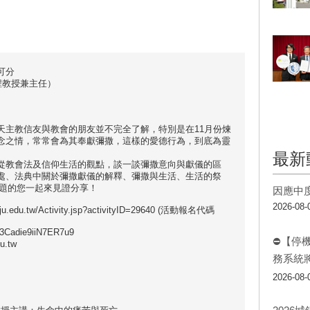
可分
程教授兼主任）
主教信友與教會的朋友並不完全了解，特別是在11月份煉
念之情，常常會為其奉獻彌撒，這樣的愛德行為，到底為靈
最新
教會法及信仰生活的觀點，談一談彌撒意向與獻儀的區
處、法典中關於彌撒獻儀的解釋、彌撒與生活、生活的祭
議題的您一起來見證分享！
因應中
2026-08-
.edu.tw/Activity.jsp?activityID=29640 (活動報名代碼
Cadie9iiN7ER7u9
⛔【停
u.tw
務系統
2026-08-