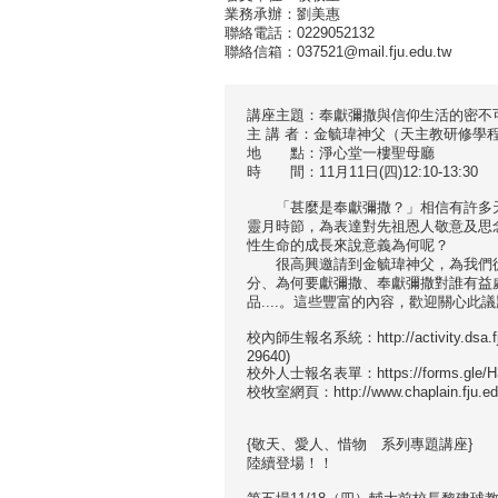
業務承辦：劉美惠
聯絡電話：0229052132
聯絡信箱：037521@mail.fju.edu.tw
講座主題：奉獻彌撒與信仰生活的密不
主 講 者：金毓瑋神父（天主教研修學
地 點：淨心堂一樓聖母廳
時 間：11月11日(四)12:10-13:30
「甚麼是奉獻彌撒？」相信有許多天
靈月時節，為表達對先祖恩人敬意及思
性生命的成長來說意義為何呢？
很高興邀請到金毓瑋神父，為我們從
分、為何要獻彌撒、奉獻彌撒對誰有益
品....。這些豐富的內容，歡迎關心此
校內師生報名系統：http://activity.dsa.fju
29640)
校外人士報名表單：https://forms.gle/H3
校牧室網頁：http://www.chaplain.fju.ed
{敬天、愛人、惜物 系列專題講座}
陸續登場！！