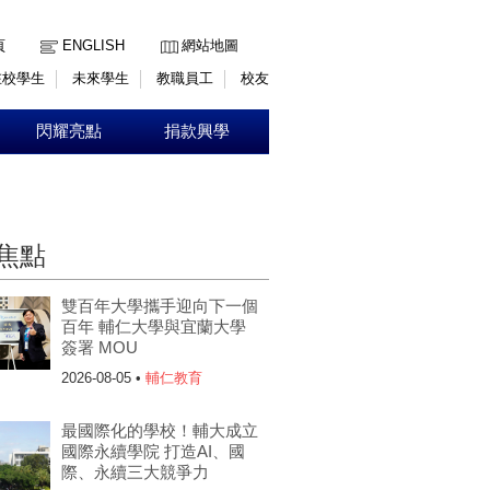
:::
頁
ENGLISH
網站地圖
在校學生
未來學生
教職員工
校友
閃耀亮點
捐款興學
焦點
雙百年大學攜手迎向下一個
百年 輔仁大學與宜蘭大學
簽署 MOU
2026-08-05 •
輔仁教育
最國際化的學校！輔大成立
國際永續學院 打造AI、國
際、永續三大競爭力