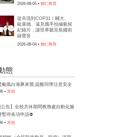
2026-08-05 •
輔仁教育
從帛琉到COP31！輔大、
歐萊德、遠見攜手拍攝氣候
紀錄片，讓世界聽見島國前
線聲音
2026-08-04 •
輔仁教育
動態
度颱風白海豚來襲,提醒同學注意安全
06 •
其他
機公告】全校共休期間教務處自動化服
將暫停各項申請⛔
06 •
其他