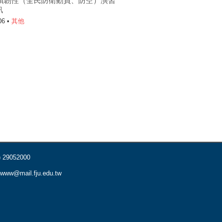
6城鎮韌性（全民防衛動員、防空）演習
訊
06 •
其他
) 29052000
www@mail.fju.edu.tw