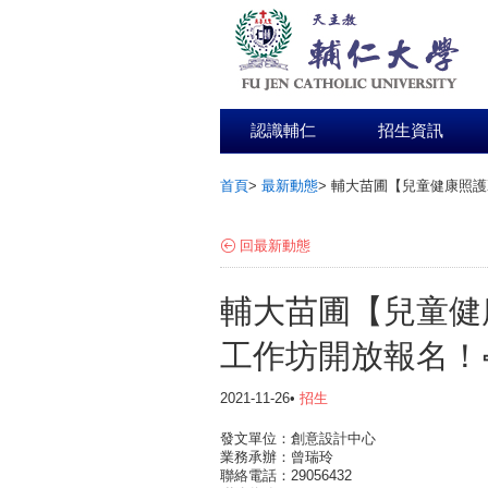
認識輔仁
招生資訊
首頁
>
最新動態
>
輔大苗圃【兒童健康照護
:::
回最新動態
輔大苗圃【兒童健
工作坊開放報名！
2021-11-26•
招生
發文單位：創意設計中心
業務承辦：曾瑞玲
聯絡電話：29056432