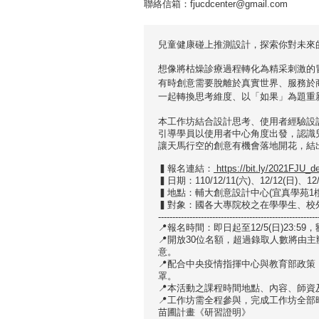
聯絡信箱：fjucdcenter@gmail.com
兒童健康碰上推測設計，探索你對未來
想像將枯燥診療過程轉化為精采刺激的冒
有時創意需要
脫離於真實世界、服務於
一起轉換思考維度、以
「如果」
為題重
本工作坊結合
設計思考、使用者經驗設
引導學員以使用者中心角度出發，認識
讓天馬行空的創意有機會落地開花，結
▍報名連結：
https://bit.ly/2021FJU_d
▍日期：110/12/11(六)、12/12(日)、12/1
▍地點：輔大創意設計中心(宜真學苑1樓
▍對象：國各大專院校之在學學生、校
--------------------------------------------------------
📍報名時間：即日起至12/5(日)23:5
📍開放30位名額，超過錄取人數將由主辦
意。
📍配合中央疫情指揮中心與教育部政
罩。
📍本活動之課程時間地點、內容、師
📍工作坊需全程參與，完成工作坊全
苗圃計畫《研習證明》