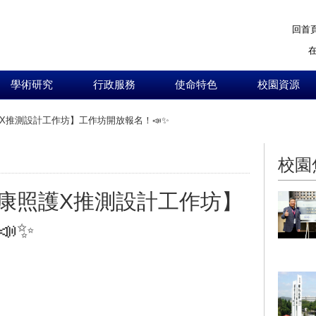
回首
學術研究
行政服務
使命特色
校園資源
X推測設計工作坊】工作坊開放報名！📣✨
:::
校園
康照護X推測設計工作坊】
✨