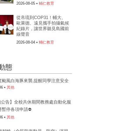
2026-08-05 •
輔仁教育
從帛琉到COP31！輔大、
歐萊德、遠見攜手拍攝氣候
紀錄片，讓世界聽見島國前
線聲音
2026-08-04 •
輔仁教育
動態
度颱風白海豚來襲,提醒同學注意安全
06 •
其他
機公告】全校共休期間教務處自動化服
將暫停各項申請⛔
06 •
其他