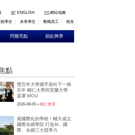
:::
頁
ENGLISH
網站地圖
在校學生
未來學生
教職員工
校友
閃耀亮點
捐款興學
焦點
雙百年大學攜手迎向下一個
百年 輔仁大學與宜蘭大學
簽署 MOU
2026-08-05 •
輔仁教育
最國際化的學校！輔大成立
國際永續學院 打造AI、國
際、永續三大競爭力