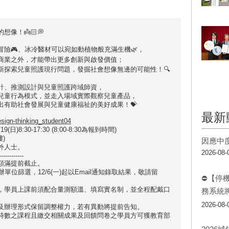
的想像！
👼🏻💭
險🎮️、冰冷醫材可以宛如動植物般充滿生機🌿，
商業之外
，才能帶出更多創新與啟發價值；
新探索
兒童照護現行問題
，發掘
社會想像無邊的可能性
！🔍️
計、推測設計與兒童照護
跨域師資，
兒童行為模式，並走入場域實際觀察兒童產品，
出有助社會發展與兒童健康福祉的美好成果！💝
最新
esign-thinking_student04
9(日)8:30-17:30 (8:00-8:30為報到時間)
)
因應中
外人士。
2026-08-
------------
9，額滿提前截止。
單位篩選，12/6(一)起以Email通知錄取結果，敬請留
⛔【停
策，學員上課前須配合量測額溫、填寫實名制，並全程配戴口
務系統
2026-08-
資及辦理形式保留調整權力，若有異動將提前告知。
部時數之課程且繳交相關成果及回饋問卷之學員方可獲
教育部