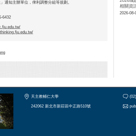
202
天」
通知主辦單位，俾利調整分組等規劃。
相關資
】
2026-08-
5-6432
c.fju.edu.tw/
thinking.fju.edu.tw/
ng
天主教輔仁大學
(02
242062 新北市新莊區中正路510號
pub