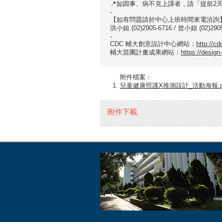
📍如因事、病不克上課者，請
「提前2
-
【如有問題請於中心上班時間來電洽詢
洪小姐 (02)2905-6716 / 曾小姐 (02)290
-
CDC 輔大創意設計中心網站：
http://cd
輔大苗圃計畫成果網站：
https://design-
附件檔案：
兒童健康照護X推測設計_活動海報.p
附件下載