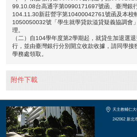
99.10.08台高通字第0990171697號函、臺灣
104.11.30新莊營字第10400042761號函及
1050050032號「學生就學貸款溢貸疑義協調
理。
（二）自104學年度第2學期起，就貸生加退選
行，並由臺灣銀行分別開立收款收據，請同學接
學務處領取。
附件下載
天主教輔仁大
242062 新