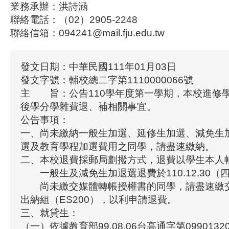
業務承辦：洪詩涵
聯絡電話：（02）2905-2248
聯絡信箱：094241@mail.fju.edu.tw
發文日期：中華民國111年01月03日
發文字號：輔校總二字第1110000066號
主 旨：公告110學年度第一學期，本校進修
後學分學雜費退、補相關事宜。
公告事項：
一、尚未繳納一般生加選、延修生加選、減免生
選及教育學程加選費用之同學，請盡速繳納。
二、本校退費採郵局劃撥方式，退費以學生本人
一般生及減免生加退選退費於110.12.30（
尚未繳交媒體轉帳授權書的同學，請盡速繳
出納組（ES200），以利申請退費。
三、就貸生：
（一）依據教育部99.08.06台高通字第099013