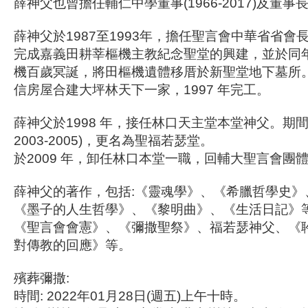
薛神父也曾擔任輔仁中學董事(1966-2017)及董事長(2
薛神父於1987至1993年，擔任聖言會中華省省會長
完成嘉義田耕莘樞機主教紀念聖堂的興建，並於同年1
機百歲冥誕，將田樞機遺體移厝於新聖堂地下墓所。1
信房屋合建大坪林天下一家，1997 年完工。
薛神父於1998 年，接任林口天主堂本堂神父。期
2003-2005)，更名為聖福若瑟堂。
於2009 年，卸任林口本堂一職，回輔大聖言會團
薛神父的著作，包括:《靈魂學》、《希臘哲學史》
《墨子的人生哲學》、《黎明曲》、《生活日記》等
《聖言會會憲》、《彌撒聖祭》、福若瑟神父、《
對傳教的回應》等。
殯葬彌撒:
時間: 2022年01月28日(週五)上午十時。