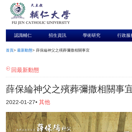
認識輔仁
招生資訊
學術研究
行政服
首頁
>
最新動態
>
薛保綸神父之殯葬彌撒相關事宜
:::
回最新動態
薛保綸神父之殯葬彌撒相關事
2022-01-27•
其他