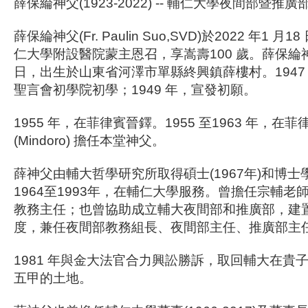
薛保綸神父(1923-2022) -- 輔仁大學夜間部暨推
薛保綸神父(Fr. Paulin Suo,SVD)於2022 年1
仁大學附設醫院蒙主恩召，享嵩壽100 歲。薛保綸神父於
日，出生於山東省河澤市單縣終興鎮薛樓村。1947
聖言會初學院初學；1949 年，宣發初願。
1955 年，在菲律賓晉鐸。1955 至1963 年，在
(Mindoro) 擔任本堂神父。
薛神父由輔大哲學研究所取得碩士(1967年)和博士學位
1964至1993年，在輔仁大學服務。曾擔任宗輔老
教務主任；也曾協助成立輔大夜間部和推廣部，建
度，兼任夜間部教務組長、夜間部主任、推廣部主
1981 年與金大法官合力興訟勝訴，取回輔大在貴
五甲的土地。