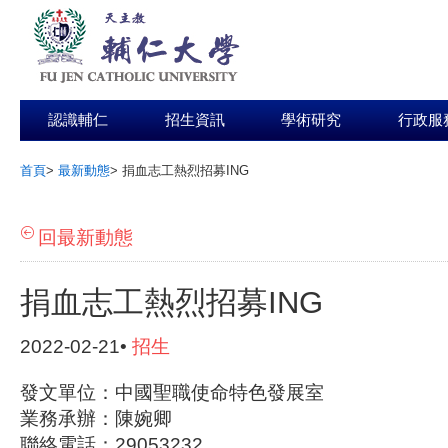
認識輔仁
招生資訊
學術研究
行政服
首頁
>
最新動態
>
捐血志工熱烈招募ING
:::
回最新動態
捐血志工熱烈招募ING
2022-02-21•
招生
發文單位：中國聖職使命特色發展室
業務承辦：陳婉卿
聯絡電話：29053232