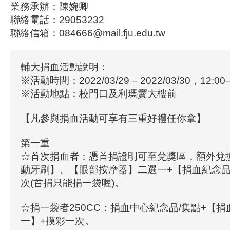
業務承辦：陳婉卿
聯絡電話：29053232
聯絡信箱：084666@mail.fju.edu.tw
輔大捐血活動說明：
※活動時間：2022/03/29 – 2022/03/30，12:00–
※活動地點：校門口及利瑪竇大樓前
【凡參與捐血活動可享有三重好禮任你拿】
第一重
☆首次捐血者：憑首捐證明可至兌獎區，額外兌
動牙刷】、【眼部按摩器】二選一+【捐血紀念品
次(首捐只能捐一袋喔)。
☆捐一袋者250CC：捐血中心紀念品/集點+【
一】+摸彩一次。