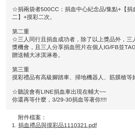
☆捐兩袋者500CC：捐血中心紀念品/集點+【
二】+摸彩二次。
第二重
☆三人同行且捐血成功者，除了以上獎品外，三
獎機會，且三人分享捐血照片在個人IG/FB並T
贈送輔大冰淇淋卷。
第三重
摸彩禮品有高級腳踏車、掃地機器人、筋膜槍等好
☆聽說會有LINE捐血車出現在輔大~~
你還再等什麼，3/29-30捐血等著你!!!!
附件檔案：
捐血禮品與摸彩品1110321.pdf