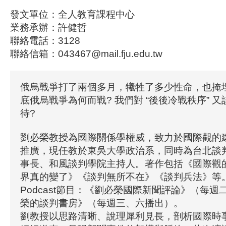
發文單位：全人教育課程中心
業務承辦：許健哲
聯絡電話：3128
聯絡信箱：043467@mail.fju.edu.tw
俄烏戰爭打了兩個多月，犧牲了多少性命，也掩
底俄烏戰爭為何而戰? 我們對 “後後冷戰秩序” 
待?
劉必榮教授為國際關係學權威，致力於國際觀的
推廣，現任教於東吳大學政治系，同時為台北談
事長、和風談判學院主持人。著作包括《國際觀
界真的變了》《談判無所不在》《談判兵法》等
Podcast節目：《劉必榮國際新聞評論》（每
榮的談判書房》（每週三、六播出）。
劉教授以思路清晰、說理犀利見長，剖析國際時