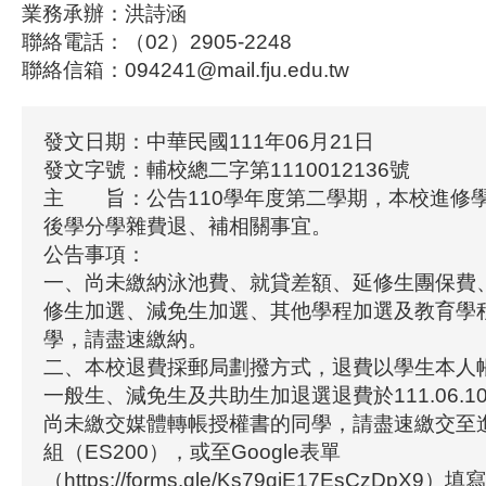
業務承辦：洪詩涵
聯絡電話：（02）2905-2248
聯絡信箱：094241@mail.fju.edu.tw
發文日期：中華民國111年06月21日
發文字號：輔校總二字第1110012136號
主 旨：公告110學年度第二學期，本校進修
後學分學雜費退、補相關事宜。
公告事項：
一、尚未繳納泳池費、就貸差額、延修生團保費
修生加選、減免生加選、其他學程加選及教育學
學，請盡速繳納。
二、本校退費採郵局劃撥方式，退費以學生本人
一般生、減免生及共助生加退選退費於111.06.
尚未繳交媒體轉帳授權書的同學，請盡速繳交至
組（ES200），或至Google表單
（https://forms.gle/Ks79giE17EsCzDp