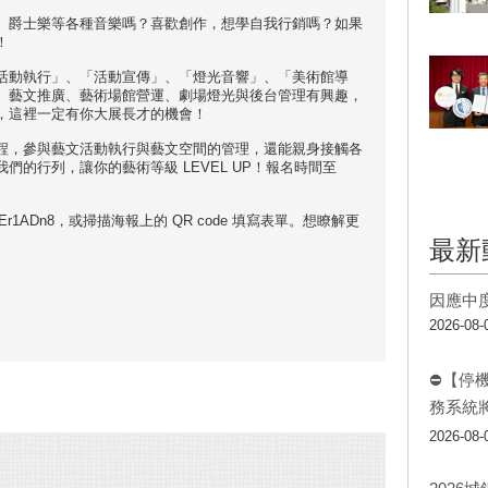
、爵士樂等各種音樂嗎？喜歡創作，想學自我行銷嗎？如果
！
活動執行」、「活動宣傳」、「燈光音響」、「美術館導
、藝文推廣、藝術場館營運、劇場燈光與後台管理有興趣，
，這裡一定有你大展長才的機會！
程，參與藝文活動執行與藝文空間的管理，還能親身接觸各
的行列，讓你的藝術等級 LEVEL UP！報名時間至
nfc5qhxEr1ADn8，或掃描海報上的 QR code 填寫表單。想瞭解更
最新
因應中
2026-08-
⛔【停
務系統
2026-08-