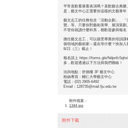
平常喜歡看展看表演嗎？喜歡聽古典樂
是，藝文中心正需要你這樣的文藝青年
藝文志工的任務包含「活動企劃」、「
覽」等。只要你對藝術美學、展演策劃
不管你就讀什麼科系，都歡迎參與報名
擔任藝文志工，可以接受專業的培訓課
個領域的藝術家～還在等什麼？快加入我們
9/21（三）截止！
報名請上 https://forms.gle/Ndp
多，歡迎透過以下方法與我們聯絡！
洽詢地點：舒德樓 3F 藝文中心
粉絲專頁：輔仁大學藝文中心
電話：(02) 2905-6492
Email：128735@mail.fju.edu.tw
附件檔案：
1344.jpg
附件下載