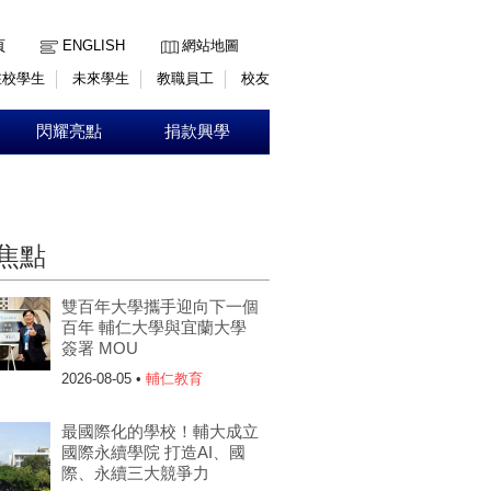
:::
頁
ENGLISH
網站地圖
在校學生
未來學生
教職員工
校友
閃耀亮點
捐款興學
焦點
雙百年大學攜手迎向下一個
百年 輔仁大學與宜蘭大學
簽署 MOU
2026-08-05 •
輔仁教育
最國際化的學校！輔大成立
國際永續學院 打造AI、國
際、永續三大競爭力