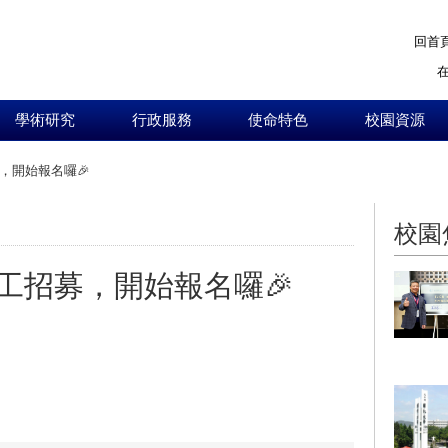
回首
學術研究
行政服務
使命特色
校園資源
，開始報名囉🎉
:::
校園
工招募，開始報名囉🎉