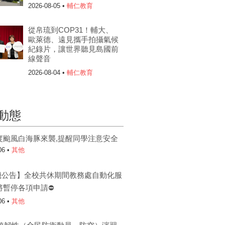
2026-08-05 •
輔仁教育
從帛琉到COP31！輔大、
歐萊德、遠見攜手拍攝氣候
紀錄片，讓世界聽見島國前
線聲音
2026-08-04 •
輔仁教育
動態
度颱風白海豚來襲,提醒同學注意安全
06 •
其他
機公告】全校共休期間教務處自動化服
將暫停各項申請⛔
06 •
其他