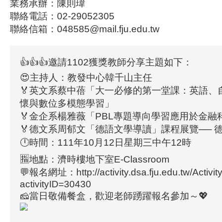
業務承辦：陳則瑋
聯絡電話：02-29052305
聯絡信箱：048585@mail.fju.edu.tw
👍👍👍邀請1102獲獎教師分享主題如下：
😍主持人：教發中心韓千山主任
🏅英文系蔡中蓓「大一必修的第一堂課：英語、
懷與數位多模態學習」
🏅金企系楊雅薇「PBL專題導向學習應用於金融
🏅德文系周郁文「德語文學導讀」課程展覽── 
🕛時間：111年10月12日星期三中午12時
🈯地點：濟時樓地下室E-Classroom
💬報名網址：http://activity.dsa.fju.edu.tw/Activity
activityID=30430
🧀當日敬備餐盒，歡迎老師踴躍報名參加～💖