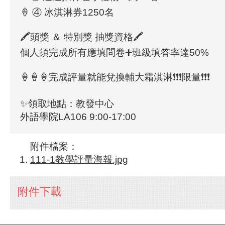
🍦 ④ 冰淇淋券1250名
🖍頭獎 ＆ 特別獎 抽獎資格🖍
個人須完成所有應填問卷➕班級填答率達50%
🍦🍦🍦完成評量就能兌換輔大霜淇淋❗❗❗限量❗❗❗
✨領取地點：教發中心
外語學院LA106 9:00-17:00
附件檔案：
111-1教學評量海報.jpg
附件下載