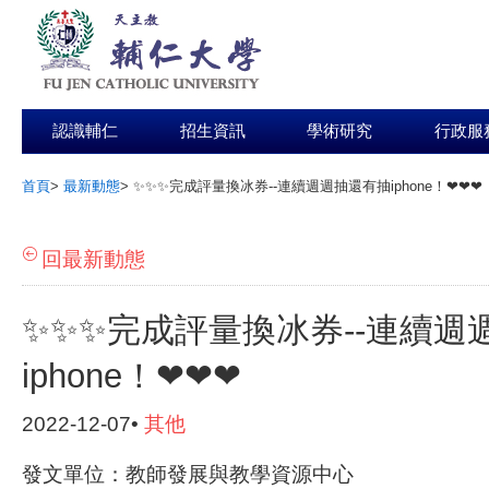
認識輔仁
招生資訊
學術研究
行政服
首頁
>
最新動態
>
✨✨✨完成評量換冰券--連續週週抽還有抽iphone！❤❤❤
:::
回最新動態
✨✨✨完成評量換冰券--連續週
iphone！❤❤❤
2022-12-07•
其他
發文單位：教師發展與教學資源中心