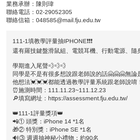
業務承辦：陳則瑋
聯絡電話：02-29052305
聯絡信箱：048585@mail.fju.edu.tw
111-1填教學評量抽IPHONE❗❗❗
還有羅技鍵盤滑鼠組、電競耳機、行動電源、隨身
學期進入尾聲💨💨💨
同學是不是有很多想說跟老師說的話🤗🤗🤗無
他想法💓💓💓都能透過教學評量系統跟老師說唷
⏰施測時間：111.11.23~111.12.23
🔎填寫網址：https://assessment.fju.edu.tw/
👑111-1評量獎項👑
📲① 頭獎：iPhone 14 *1名
🎁② 特別獎：iPhone SE *1名
🔊③ 週週抽神秘小禮物：約90名