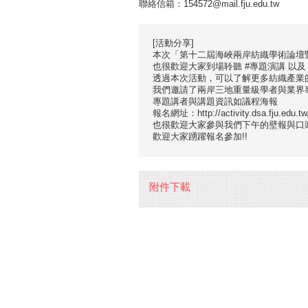
聯絡信箱：154572@mail.fju.edu.tw
[活動分享]
本次「第十二屆海峽兩岸紡織學術論壇暨
也很歡迎大家到場聆聽 #專題演講 以及
透過本次活動，可以了解更多紡織產業的
我們邀請了兩岸三地重量級學者與業界
專題講者與講題資訊如議程海報
報名網址：http://activity.dsa.fju.edu.tw/A
也很歡迎大家參與我們下午的壁報與口頭
歡迎大家踴躍報名參加!!
附件下載