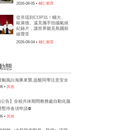
2026-08-05 •
輔仁教育
從帛琉到COP31！輔大、
歐萊德、遠見攜手拍攝氣候
紀錄片，讓世界聽見島國前
線聲音
2026-08-04 •
輔仁教育
動態
度颱風白海豚來襲,提醒同學注意安全
06 •
其他
機公告】全校共休期間教務處自動化服
將暫停各項申請⛔
06 •
其他