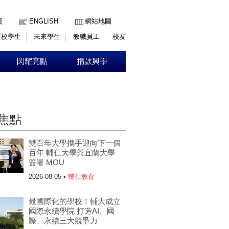
:::
頁
ENGLISH
網站地圖
在校學生
未來學生
教職員工
校友
閃耀亮點
捐款興學
焦點
雙百年大學攜手迎向下一個
百年 輔仁大學與宜蘭大學
簽署 MOU
2026-08-05 •
輔仁教育
最國際化的學校！輔大成立
國際永續學院 打造AI、國
際、永續三大競爭力