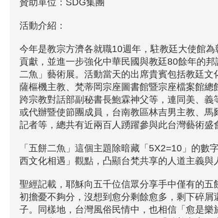
贊助單位：SDG集團
活動介紹：
今年是教宗方濟各就職10週年，駐教廷大使館為
貢獻，並進一步強化中華民國與教廷80餘年的邦
二魚」藝術展。活動當天的出席貴賓包括教廷文
薩樞機主教、梵蒂岡宗座圖書館暨宗座檔案館總
跨宗教對話部副秘書長鮑霖神父等，連同美、義
或代辦暨使節團成員，台南教區林吉男主教、馬
記者等，總共有近兩百人踴躍參與此台灣藝術盛
「五餅二魚」這個主題除暗藏「5X2=10」的數
西文化相遇」觀點，凸顯台梵共享的人道主義與
聖經記載，耶穌向五千位信眾分享手中僅有的五
初擔憂不夠分，沒想到愈分剩餘愈多，剩下碎屑還
子。同樣地，台灣風俗民情中，也相信「愈是樂