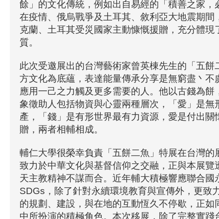
餘」的文化傳統，例如出自易經的「積善之家，
在疫情、俄烏戰爭及土耳其、敘利亞大地震期間
克蘭、土耳其受災國家主動慷慨援贈，充分體現
質。
此次受邀展出的台灣藝術家曾英棟先生的「五餅
方文化為底蘊，表達能量傳承分享是無窮盡丶不
應用一己之力觸及更多需要的人。他以古錢為餅
象徵助人包括物資與心靈兩種層次，「愛」是無
產，「錢」是有形世界最有力資源，愛是付出關
贈，兩者相輔相成。
輔仁大學很榮幸負責「五餅二魚」特展在台灣的
致力於中華文化與基督信仰之交融，正與本展覽
天主教精神不謀而合。近年輔大積極響應聯合國
SDGs，除了針對永續環境教育與宣傳外，更致
的規劃、建設，與在地的互動恆久不停歇，正如
中所扮演的積極角色。本次移展，除了完整實踐