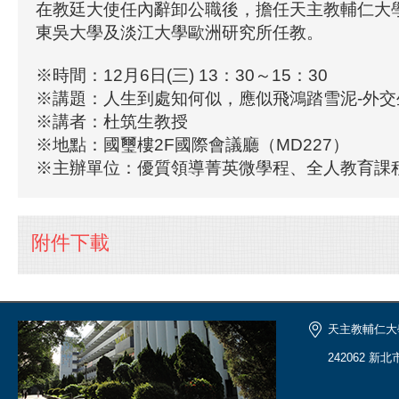
在教廷大使任內辭卸公職後，擔任天主教輔仁大
東吳大學及淡江大學歐洲研究所任教。
※時間：12月6日(三) 13：30～15：30
※講題：人生到處知何似，應似飛鴻踏雪泥-外
※講者：杜筑生教授
※地點：國璽樓2F國際會議廳（MD227）
※主辦單位：優質領導菁英微學程、全人教育課
附件下載
天主教輔仁大
242062 新